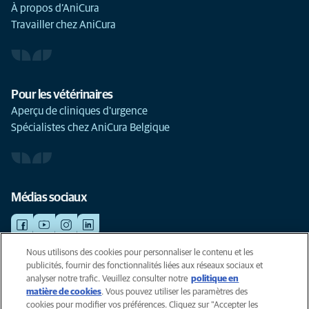
À propos d’AniCura
Travailler chez AniCura
Pour les vétérinaires
Aperçu de cliniques d'urgence
Spécialistes chez AniCura Belgique
Médias sociaux
Nous utilisons des cookies pour personnaliser le contenu et les
publicités, fournir des fonctionnalités liées aux réseaux sociaux et
©AniCura 2024
analyser notre trafic. Veuillez consulter notre
politique en
matière de cookies
(opens in a new tab)
. Vous pouvez utiliser les paramètres des
cookies pour modifier vos préférences. Cliquez sur "Accepter les