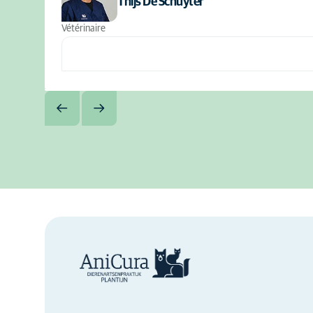
Thijs De Schuyter
Vétérinaire