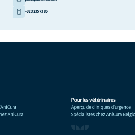
+32 3 235 73 85
Pour les vétérinaires
’AniCura
Aperçu de cliniques d'urgence
chez AniCura
Spécialistes chez AniCura Belgi