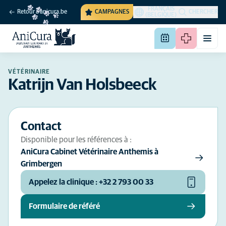
FRANÇAIS
Retour à anicura.be
CAMPAGNES
CHERCHER
(BELGIQUE)
VÉTÉRINAIRE
Katrijn Van Holsbeeck
Contact
Disponible pour les références à :
AniCura Cabinet Vétérinaire Anthemis à
Grimbergen
Appelez la clinique : +32 2 793 00 33
Formulaire de référé