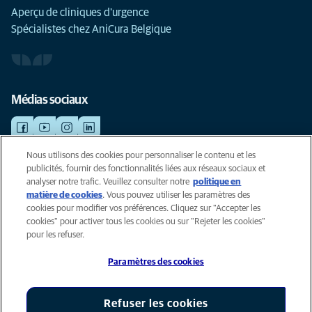
Aperçu de cliniques d'urgence
Spécialistes chez AniCura Belgique
Médias sociaux
Nous utilisons des cookies pour personnaliser le contenu et les
publicités, fournir des fonctionnalités liées aux réseaux sociaux et
©AniCura 2024
analyser notre trafic. Veuillez consulter notre
politique en
matière de cookies
(opens in a new tab)
. Vous pouvez utiliser les paramètres des
cookies pour modifier vos préférences. Cliquez sur "Accepter les
Cookies
cookies" pour activer tous les cookies ou sur "Rejeter les cookies"
Privacyverklaring
pour les refuser.
Gebruiksvoorwaarden
Paramètres des cookies
Accessibility
Global Human Rights
AniCura est un affilié de Mars, Inc © 2026
Refuser les cookies