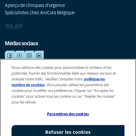
Aperçu de cliniques d'urgence
Spécialistes chez AniCura Belgique
Médias sociaux
Nous utilisons des cookies pour personnaliser le contenu et les
publicités, fournir des fonctionnalités liées aux réseaux sociaux et
©AniCura 2024
analyser notre trafic. Veuillez consulter notre
politique en
matière de cookies
(opens in a new tab)
. Vous pouvez utiliser les paramètres des
cookies pour modifier vos préférences. Cliquez sur "Accepter les
Cookies
cookies" pour activer tous les cookies ou sur "Rejeter les cookies"
Privacyverklaring
pour les refuser.
Gebruiksvoorwaarden
Paramètres des cookies
Accessibility
Global Human Rights
AniCura est un affilié de Mars, Inc © 2026
Refuser les cookies