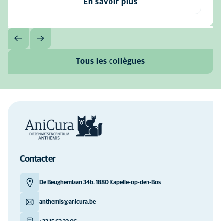
En savoir plus
Tous les collègues
Contacter
De Beughemlaan 34b, 1880 Kapelle-op-den-Bos
anthemis@anicura.be