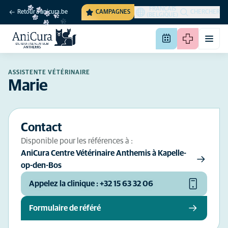
FRANÇAIS
Retour à anicura.be
CAMPAGNES
CHERCHER
(BELGIQUE)
ASSISTENTE VÉTÉRINAIRE
Marie
Contact
Disponible pour les références à :
AniCura Centre Vétérinaire Anthemis à Kapelle-
op-den-Bos
Appelez la clinique : +32 15 63 32 06
Formulaire de référé