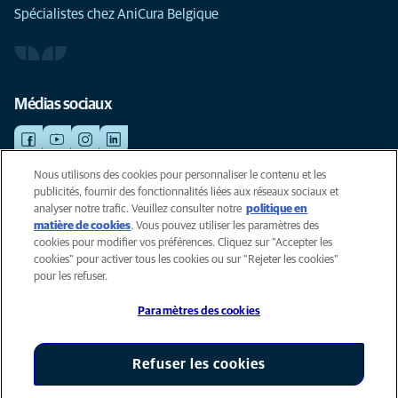
Spécialistes chez AniCura Belgique
Médias sociaux
Nous utilisons des cookies pour personnaliser le contenu et les
publicités, fournir des fonctionnalités liées aux réseaux sociaux et
©AniCura 2024
analyser notre trafic. Veuillez consulter notre
politique en
matière de cookies
(opens in a new tab)
. Vous pouvez utiliser les paramètres des
cookies pour modifier vos préférences. Cliquez sur "Accepter les
Cookies
cookies" pour activer tous les cookies ou sur "Rejeter les cookies"
Privacyverklaring
pour les refuser.
Gebruiksvoorwaarden
Paramètres des cookies
Accessibility
Global Human Rights
AniCura est un affilié de Mars, Inc © 2026
Refuser les cookies