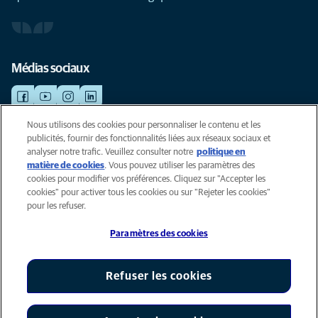
Médias sociaux
Nous utilisons des cookies pour personnaliser le contenu et les
publicités, fournir des fonctionnalités liées aux réseaux sociaux et
©AniCura 2024
analyser notre trafic. Veuillez consulter notre
politique en
matière de cookies
(opens in a new tab)
. Vous pouvez utiliser les paramètres des
cookies pour modifier vos préférences. Cliquez sur "Accepter les
Cookies
cookies" pour activer tous les cookies ou sur "Rejeter les cookies"
Privacyverklaring
pour les refuser.
Gebruiksvoorwaarden
Paramètres des cookies
Accessibility
Global Human Rights
AniCura est un affilié de Mars, Inc © 2026
Refuser les cookies