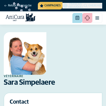
FRANÇAIS
Retour à anicura.be
CAMPAGNES
CHERCHER
(BELGIQUE)
VÉTÉRINAIRE
Sara Simpelaere
Contact