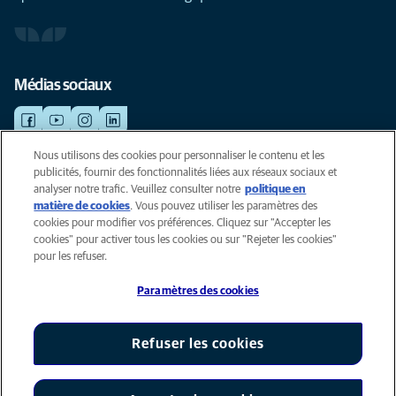
Médias sociaux
Nous utilisons des cookies pour personnaliser le contenu et les
publicités, fournir des fonctionnalités liées aux réseaux sociaux et
©AniCura 2024
analyser notre trafic. Veuillez consulter notre
politique en
matière de cookies
(opens in a new tab)
. Vous pouvez utiliser les paramètres des
cookies pour modifier vos préférences. Cliquez sur "Accepter les
Cookies
cookies" pour activer tous les cookies ou sur "Rejeter les cookies"
Privacyverklaring
pour les refuser.
Gebruiksvoorwaarden
Paramètres des cookies
Accessibility
Global Human Rights
AniCura est un affilié de Mars, Inc © 2026
Refuser les cookies