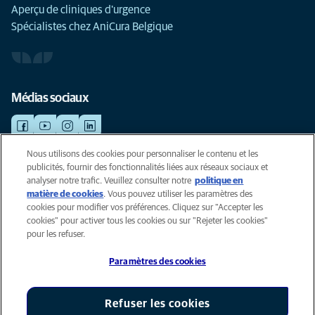
Aperçu de cliniques d'urgence
Spécialistes chez AniCura Belgique
Médias sociaux
Nous utilisons des cookies pour personnaliser le contenu et les
publicités, fournir des fonctionnalités liées aux réseaux sociaux et
©AniCura 2024
analyser notre trafic. Veuillez consulter notre
politique en
matière de cookies
(opens in a new tab)
. Vous pouvez utiliser les paramètres des
cookies pour modifier vos préférences. Cliquez sur "Accepter les
Cookies
cookies" pour activer tous les cookies ou sur "Rejeter les cookies"
Privacyverklaring
pour les refuser.
Gebruiksvoorwaarden
Paramètres des cookies
Accessibility
Global Human Rights
AniCura est un affilié de Mars, Inc © 2026
Refuser les cookies