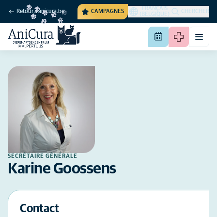
FRANÇAIS
Retour à anicura.be
CAMPAGNES
CHERCHER
(BELGIQUE)
SECRÉTAIRE GÉNÉRALE
Karine Goossens
Contact