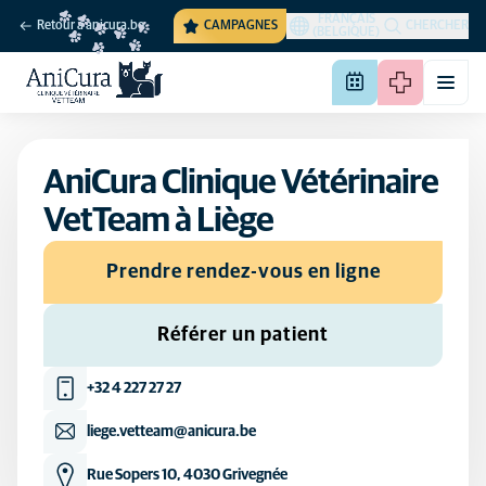
FRANÇAIS
Retour à anicura.be
CAMPAGNES
CHERCHER
(BELGIQUE)
AniCura Clinique Vétérinaire
VetTeam à Liège
Prendre rendez-vous en ligne
Référer un patient
+32 4 227 27 27
liege.vetteam@anicura.be
Rue Sopers 10, 4030 Grivegnée