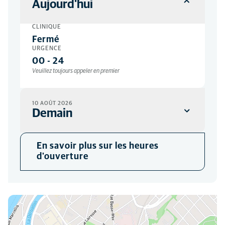
Aujourd'hui
CLINIQUE
Fermé
URGENCE
00
-
24
Veuillez toujours appeler en premier
10 AOÛT 2026
Demain
CLINIQUE
En savoir plus sur les heures
09:00
-
19:00
d'ouverture
Par rendez-vous
URGENCE
00
-
24
Veuillez toujours appeler en premier
Vous pouvez nous trouver ici