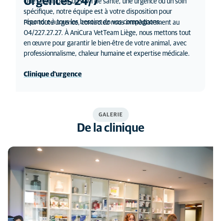
Urgences 24/7
Que ce soit pour un suivi de santé, une urgence ou un soin
spécifique, notre équipe est à votre disposition pour
répondre à tous les besoins de vos compagnons.
Pour toute urgence, contactez-nous immédiatement au
04/227.27.27. À AniCura VetTeam Liège, nous mettons tout
en œuvre pour garantir le bien-être de votre animal, avec
professionnalisme, chaleur humaine et expertise médicale.
Clinique d'urgence
GALERIE
De la clinique