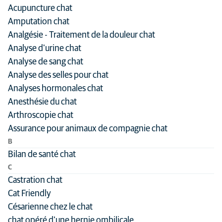
Acupuncture chat
Domaine médical
Acupuncture
Tous les types d'animaux
Amputation chat
Anesthésie
Analgésie - Traitement de la douleur chat
Chat
Analyse d'urine chat
Cardiologie
Chaton
Analyse de sang chat
Chirurgie
Seniorchat
Analyse des selles pour chat
Dentisterie
Analyses hormonales chat
Dermatologie
Anesthésie du chat
Arthroscopie chat
Éthologie
Assurance pour animaux de compagnie chat
Imagerie médicale
B
Laboratoire de diagnostic
Bilan de santé chat
C
Maladies infectieuses
Castration chat
Médecine interne
Cat Friendly
Médecine préventive
Césarienne chez le chat
chat opéré d'une hernie ombilicale
Médecine sportive et rééducation