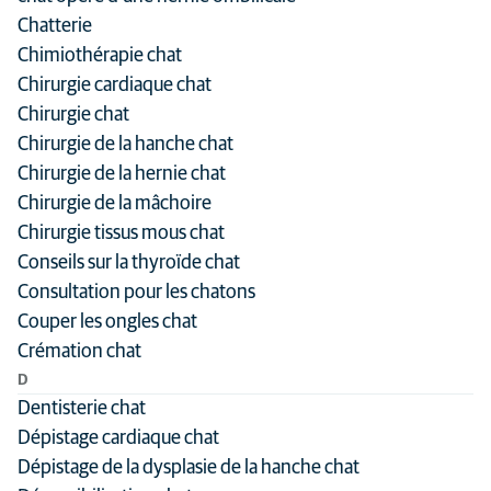
Chatterie
Médecine vétérinaire générale
Chimiothérapie chat
Neurologie
Chirurgie cardiaque chat
Chirurgie chat
Oncologie
Chirurgie de la hanche chat
Orthopédie
Chirurgie de la hernie chat
Pharmacologie
Chirurgie de la mâchoire
Reproduction
Chirurgie tissus mous chat
Conseils sur la thyroïde chat
Senior
Consultation pour les chatons
Specialty practice
Couper les ongles chat
Crémation chat
D
Dentisterie chat
Dépistage cardiaque chat
Dépistage de la dysplasie de la hanche chat