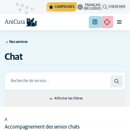
FRANÇAIS
CAMPAGNES
CHERCHER
(BELGIQUE)
Nos services
Chat
Afficher les filtres
Ordre par: Nom du service
A
Nom du service
Disciplines
Accompagnement des senior chats