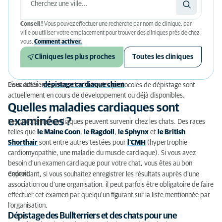
Conseil !
Vous pouvez effectuer une recherche par nom de clinique, par
ville ou utiliser votre emplacement pour trouver des cliniques près de chez
vous.
Comment activer.
Cliniques les plus proches
Toutes les cliniques
Lisez aussi :
dépistage cardiaque chien
Pour différentes races de chats, des protocoles de dépistage sont
actuellement en cours de développement ou déjà disponibles.
Quelles maladies cardiaques sont
examinées ?
Les problèmes cardiaques peuvent survenir chez les chats. Des races
telles que
le Maine Coon
,
le Ragdoll
,
le Sphynx
et
le British
Shorthair
sont entre autres testées pour
l'CMH
(hypertrophie
cardiomyopathie, une maladie du muscle cardiaque). Si vous avez
besoin d'un examen cardiaque pour votre chat, vous êtes au bon
endroit.
Cependant, si vous souhaitez enregistrer les résultats auprès d'une
association ou d'une organisation, il peut parfois être obligatoire de faire
effectuer cet examen par quelqu'un figurant sur la liste mentionnée par
l'organisation.
Dépistage des Bullterriers et des chats pour une