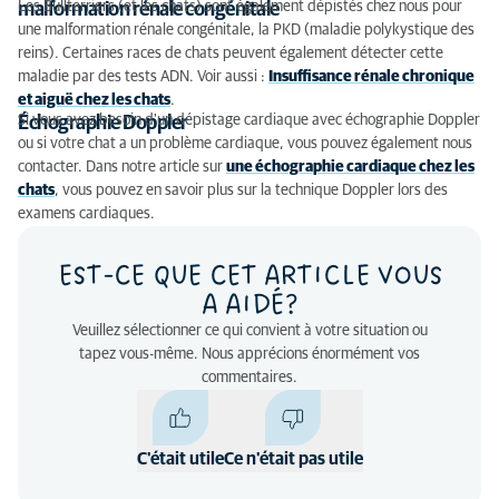
Les Bullterriers (et les chats) sont également dépistés chez nous pour
malformation rénale congénitale
une malformation rénale congénitale, la PKD (maladie polykystique des
reins). Certaines races de chats peuvent également détecter cette
maladie par des tests ADN. Voir aussi :
Insuffisance rénale chronique
et aiguë chez les chats
.
Si vous avez besoin d'un dépistage cardiaque avec échographie Doppler
Échographie Doppler
ou si votre chat a un problème cardiaque, vous pouvez également nous
contacter. Dans notre article sur
une échographie cardiaque chez les
chats
, vous pouvez en savoir plus sur la technique Doppler lors des
examens cardiaques.
EST-CE QUE CET ARTICLE VOUS
A AIDÉ?
Veuillez sélectionner ce qui convient à votre situation ou
tapez vous-même. Nous apprécions énormément vos
commentaires.
C'était utile
Ce n'était pas utile