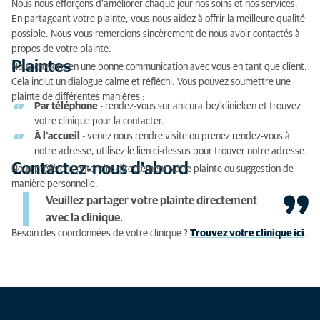
Nous nous efforçons d'améliorer chaque jour nos soins et nos services.
Plaintes
En partageant votre plainte, vous nous aidez à offrir la meilleure qualité
possible. Nous vous remercions sincèrement de nous avoir contactés à
Contactez-nous d'abord
propos de votre plainte.
Plaintes
Nous croyons en une bonne communication avec vous en tant que client.
Cela inclut un dialogue calme et réfléchi. Vous pouvez soumettre une
plainte de différentes manières :
Par téléphone
- rendez-vous sur anicura.be/klinieken et trouvez
votre clinique pour la contacter.
À l'accueil
- venez nous rendre visite ou prenez rendez-vous à
notre adresse, utilisez le lien ci-dessus pour trouver notre adresse.
Contactez-nous d'abord
Nous préférons entendre directement votre plainte ou suggestion de
manière personnelle.
Veuillez partager votre plainte directement
avec la clinique.
Besoin des coordonnées de votre clinique ?
Trouvez votre clinique ici
.