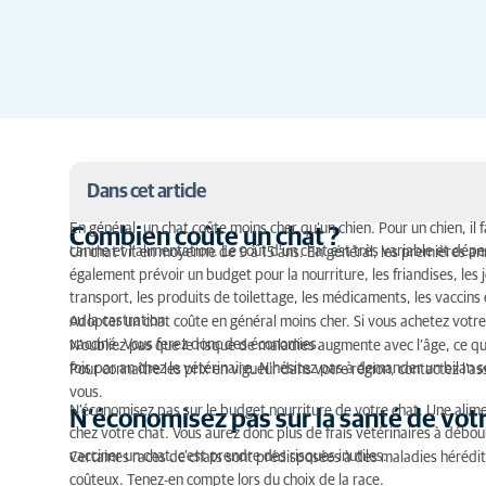
Dans cet article
En général, un chat coûte moins cher qu’un chien. Pour un chien, il f
Combien coûte un chat ?
canine et l’alimentation. Le coût d’un chat est très variable et dép
Combien coûte un chat ?
Un chat vit en moyenne de 9 à 15 ans. En général, les premières an
également prévoir un budget pour la nourriture, les friandises, les jou
N’économisez pas sur la santé de votre chat
transport, les produits de toilettage, les médicaments, les vaccins e
ou la castration.
Adopter un chat coûte en général moins cher. Si vous achetez votre ch
Chat d’intérieur ou d’extérieur ?
vacciné. Vous ferez donc des économies.
N’oubliez pas que le risque de maladies augmente avec l’âge, ce qu
fois par an chez le vétérinaire. N’hésitez pas à demander un bilan s
Pour connaître les prix en vigueur dans votre région, contactez l’ass
vous.
N’économisez pas sur le budget nourriture de votre chat. Une ali
N’économisez pas sur la santé de vot
chez votre chat. Vous aurez donc plus de frais vétérinaires à débour
vacciner un chat, c’est prendre des risques inutiles.
Certaines races de chats sont prédisposées à des maladies hérédit
coûteux. Tenez-en compte lors du choix de la race.