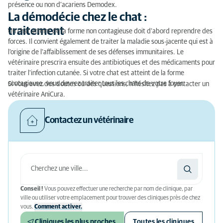
présence ou non d’acariens Demodex.
La démodécie chez le chat :
traitement
Un chat atteint de la forme non contagieuse doit d’abord reprendre des
forces. Il convient également de traiter la maladie sous-jacente qui est à
l’origine de l’affaiblissement de ses défenses immunitaires. Le
vétérinaire prescrira ensuite des antibiotiques et des médicaments pour
traiter l'infection cutanée. Si votre chat est atteint de la forme
contagieuse, vous devrez traiter tous les chats de votre foyer.
Si vous avez des doutes ou des questions, n’hésitez pas à contacter un
vétérinaire AniCura.
Contactez un vétérinaire
Conseil !
Vous pouvez effectuer une recherche par nom de clinique, par
ville ou utiliser votre emplacement pour trouver des cliniques près de chez
vous.
Comment activer.
Cliniques les plus proches
Toutes les cliniques