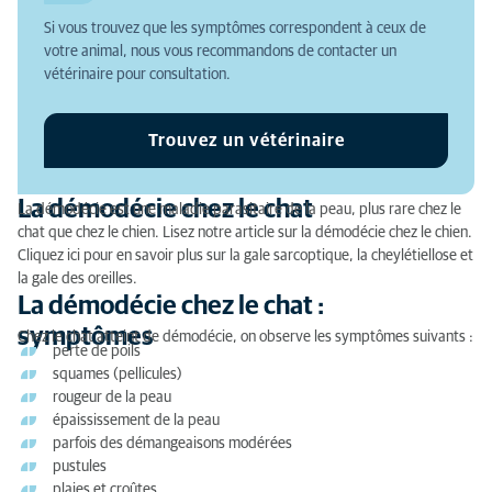
Si vous trouvez que les symptômes correspondent à ceux de
La démodécie chez le chat : causes
votre animal, nous vous recommandons de contacter un
vétérinaire pour consultation.
Pourquoi consulter un vétérinaire si votre chat est
atteint de démodécie ?
Trouvez un vétérinaire
La démodécie chez le chat : diagnostic
La démodécie chez le chat : traitement
La démodécie chez le chat
La démodécie est une maladie parasitaire de la peau, plus rare chez le
chat que chez le chien. Lisez notre article sur la démodécie chez le chien.
Cliquez ici pour en savoir plus sur la gale sarcoptique, la cheylétiellose et
la gale des oreilles.
La démodécie chez le chat :
symptômes
Chez le chat atteint de démodécie, on observe les symptômes suivants :
perte de poils
squames (pellicules)
rougeur de la peau
épaississement de la peau
parfois des démangeaisons modérées
pustules
plaies et croûtes