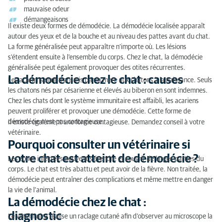
mauvaise odeur
démangeaisons
Il existe deux formes de démodécie. La démodécie localisée apparaît
autour des yeux et de la bouche et au niveau des pattes avant du chat.
La forme généralisée peut apparaître n’importe où. Les lésions
s’étendent ensuite à l’ensemble du corps. Chez le chat, la démodécie
généralisée peut également provoquer des otites récurrentes.
La démodécie chez le chat : causes
Les acariens sont transmis par la mère aux chatons à la naissance. Seuls
les chatons nés par césarienne et élevés au biberon en sont indemnes.
Chez les chats dont le système immunitaire est affaibli, les acariens
peuvent proliférer et provoquer une démodécie. Cette forme de
démodécie n’est pas contagieuse.
Il existe également une forme contagieuse. Demandez conseil à votre
vétérinaire.
Pourquoi consulter un vétérinaire si
votre chat est atteint de démodécie ?
Les zones infectées peuvent s’étendre et couvrir de larges parties du
corps. Le chat est très abattu et peut avoir de la fièvre. Non traitée, la
démodécie peut entraîner des complications et même mettre en danger
la vie de l’animal.
La démodécie chez le chat :
diagnostic
Le vétérinaire réalise un raclage cutané afin d’observer au microscope la