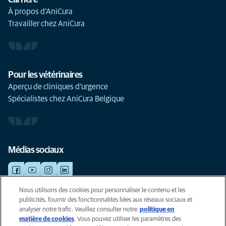
Carrière
À propos d’AniCura
Travailler chez AniCura
Pour les vétérinaires
Aperçu de cliniques d'urgence
Spécialistes chez AniCura Belgique
Médias sociaux
Nous utilisons des cookies pour personnaliser le contenu et les
publicités, fournir des fonctionnalités liées aux réseaux sociaux et
©AniCura 2024
analyser notre trafic. Veuillez consulter notre
politique en
matière de cookies
(opens in a new tab)
. Vous pouvez utiliser les paramètres des