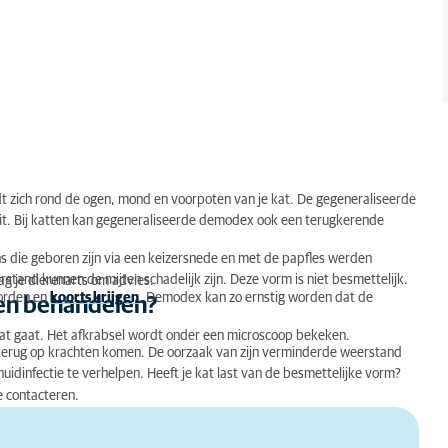
 zich rond de ogen, mond en voorpoten van je kat. De gegeneraliseerde
uit. Bij katten kan gegeneraliseerde demodex ook een terugkerende
 die geboren zijn via een keizersnede en met de papfles werden
and kunnen de mijten schadelijk zijn. Deze vorm is niet besmettelijk.
ag je dierenarts om advies.
worden en
koorts krijgen
. Demodex kan zo ernstig worden dat de
ten behandelen?
 kat gaat. Het afkrabsel wordt onder een microscoop bekeken.
terug op krachten komen. De oorzaak van zijn verminderde weerstand
uidinfectie te verhelpen. Heeft je kat last van de besmettelijke vorm?
e contacteren.