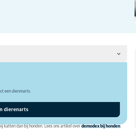
ect een dierenarts.
en?
n dierenarts
j katten dan bij honden. Lees ons artikel over
demodex bij honden
.