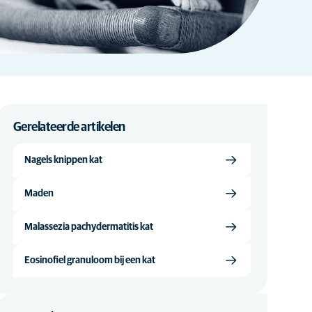
Gerelateerde artikelen
Nagels knippen kat
Maden
Malassezia pachydermatitis kat
Eosinofiel granuloom bij een kat