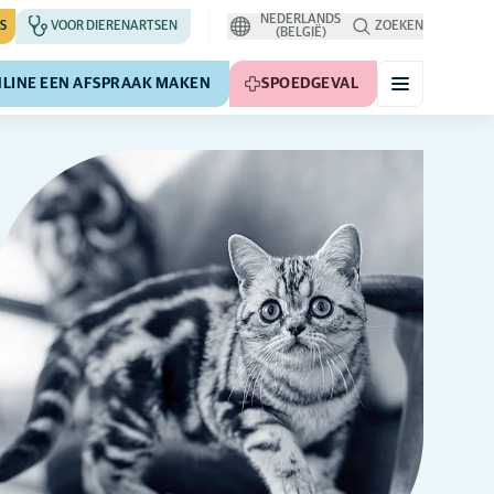
NEDERLANDS
S
VOOR DIERENARTSEN
ZOEKEN
(BELGIË)
LINE EEN AFSPRAAK MAKEN
SPOEDGEVAL