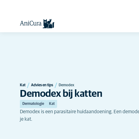
Kat
Advies en tips
Demodex
Demodex bij katten
Dermatologie
Kat
Demodex is een parasitaire huidaandoening. Een demodexm
je kat.