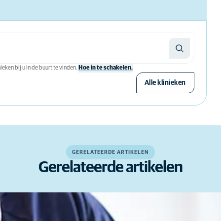
eken bij u in de buurt te vinden.
Hoe in te schakelen.
Alle klinieken
GERELATEERDE ARTIKELEN
Gerelateerde artikelen