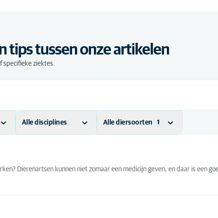
n tips tussen onze artikelen
specifieke ziektes.
Alle disciplines
Alle diersoorten
1
365)
Acupunctuur
(1)
Andere dieren
(2)
Algemene
Cavia
(8)
(29)
werken? Dierenartsen kunnen niet zomaar een medicijn geven, en daar is een go
diergeneeskunde
Hond
(146)
Anatomie
(1)
Kat
(110)
Bijzondere
(2)
Kitten
(22)
diersoorten