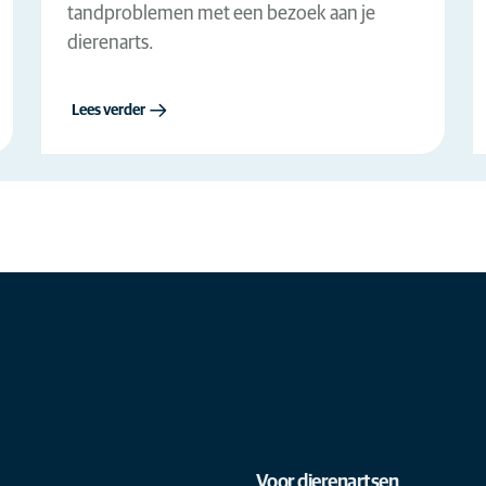
tandproblemen met een bezoek aan je
Spoed en intensieve
dierenarts.
(2)
zorg
Sportgeneeskunde en
(7)
Lees verder
revalidatie
Tandheelkunde
(17)
Voor dierenartsen