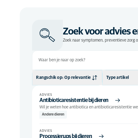
Zoek voor advies e
Zoek naar symptomen, preventieve zorg of 
Rangschik op: Op relevantie
Type artikel
Op relevantie
Advies
(
ADVIES
Antibioticaresistentie bij dieren
Alfabetisch
Wil je weten hoe antibiotica en antibioticaresistentie 
Andere dieren
ADVIES
Processierups bij dieren