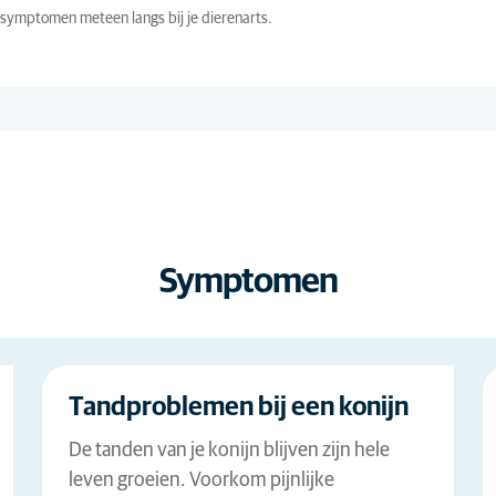
j symptomen meteen langs bij je dierenarts.
Konijn
(23)
Cardiologie
(5)
Puppy
(46)
Chirurgie
(6)
Seniorhond
(8)
Dermatologie
(46)
Seniorkat
(14)
Ethologie
(14)
Vogel
(2)
Interne
(67)
geneeskunde
Medische
(4)
beeldvorming
Symptomen
Neurologie
(7)
Oftalmologie
(14)
Oncologie
(3)
Tandproblemen bij een konijn
Orthopedie
(12)
De tanden van je konijn blijven zijn hele
Reproductie
(13)
leven groeien. Voorkom pijnlijke
Senior
(22)