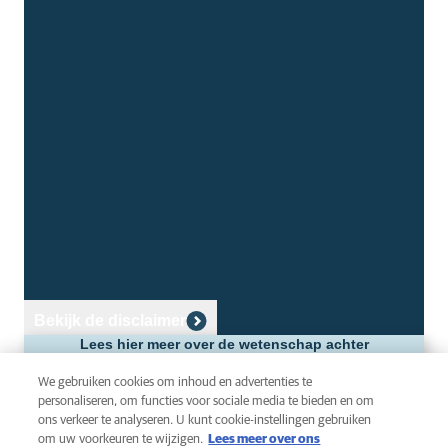
Carrière
Over AniCura
Vacatures
Voor dierenartsen
Overzicht spoedklinieken
Onze specialisten
Bekijk de disclaimer
Sociale media
Lees hier meer over de wetenschap achter
Toothcheck
We gebruiken cookies om inhoud en advertenties te
personaliseren, om functies voor sociale media te bieden en om
ons verkeer te analyseren. U kunt cookie-instellingen gebruiken
om uw voorkeuren te wijzigen.
Lees meer over ons