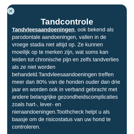
NEDERLANDS
ACTIES
ZOEKE
(BELGIË)
Tandcontrole
Tandvleesaandoeningen
, ook bekend als
parodontale aandoeningen, vallen in de
vroege stadia niet altijd op. Ze kunnen
moeilijk op te merken zijn, wat soms kan
leiden tot chronische pijn en zelfs tandverlies
als ze niet worden
behandeld.Tandvleesaandoeningen treffen
meer dan 80% van de honden ouder dan drie
Snel naar
jaar en worden ook in verband gebracht met
Alle klinieken
andere belangrijke gezondheidscomplicaties
Onze diensten
zoals hart-, lever- en
Advies en tips: huisdieren
nieraandoeningen.Toothcheck helpt u als
Onze juridische structuur
baasje om de risicostatus van uw hond te
controleren.