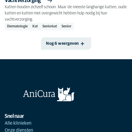
Vachtverzorging
Katten houden zichzelf schoon. Maar de meeste langharige katten, oude
katten en katten met overgewicht hebben hulp nodig bij hun
vachtverzorging.
Dermatologie
Kat
Seniorkat
Senior
Nog 6 weergeven
Snel naar
Alle klinieken
Onze diensten