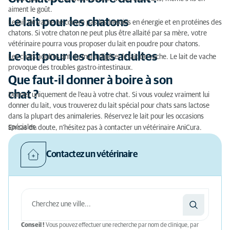
Un chat peut-il boire du lait ?
aiment le goût.
Le lait pour les chatons
Le lait de vache ne couvre pas les besoins en énergie et en protéines des
Le lait pour les chatons
chatons. Si votre chaton ne peut plus être allaité par sa mère, votre
vétérinaire pourra vous proposer du lait en poudre pour chatons.
Le lait pour les chats adultes
Le lait pour les chats adultes
Les chats adultes ont du mal à digérer le lait de vache. Le lait de vache
Que faut-il donner à boire à son chat ?
provoque des troubles gastro-intestinaux.
Que faut-il donner à boire à son
chat ?
Donnez uniquement de l’eau à votre chat. Si vous voulez vraiment lui
donner du lait, vous trouverez du lait spécial pour chats sans lactose
dans la plupart des animaleries. Réservez le lait pour les occasions
spéciales.
En cas de doute, n’hésitez pas à contacter un vétérinaire AniCura.
Contactez un vétérinaire
Conseil !
Vous pouvez effectuer une recherche par nom de clinique, par