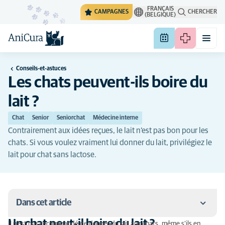
FRANÇAIS
CAMPAGNES
CHERCHER
(BELGIQUE)
Conseils-et-astuces
Les chats peuvent-ils boire du
lait ?
Chat
Senior
Seniorchat
Médecine interne
Contrairement aux idées reçues, le lait n’est pas bon pour les
chats. Si vous voulez vraiment lui donner du lait, privilégiez le
lait pour chat sans lactose.
Dans cet article
Un chat peut-il boire du lait ?
Il n’est pas recommandé de donner du lait aux chats, même s’ils en