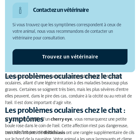
Les problèmes oculaires chez le chat
Contactez un vétérinaire
Les problèmes oculaires chez le chat : symptômes
Si vous trouvez que les symptômes correspondent à ceux de
Les problèmes oculaires chez le chat : causes
votre animal, nous vous recommandons de contacter un
vétérinaire pour consultation.
Pourquoi consulter un vétérinaire si votre chat
souffre d’un problème oculaire ?
Trouvez un vétérinaire
Les problèmes oculaires chez le chat : diagnostic
Les problèmes oculaires chez le chat : traitement
Les problèmes oculaires chez le chat
Les chats peuvent être touchés par un grand nombre de troubles
oculaires, allant d’une légère irritation à des maladies beaucoup plus
graves. Certaines se soignent très bien, mais les plus sévères d’entre
elles peuvent, dans le pire des cas, conduire à la cécité ou au retrait de
l’œil. Il est donc important d’agir vite.
Les problèmes oculaires chez le chat :
symptômes
Si votre chat souffre d’un
cherry eye
, vous remarquerez une petite
boule rose dans le coin de l’œil. Cette affection n’est pas dangereuse,
mais elle finit par irriter l’œil.
Les chats atteints de
distichiasis
ont une rangée supplémentaire de cils
sur le bord de la paupière. Votre animal a les yeux larmoyants et cligne