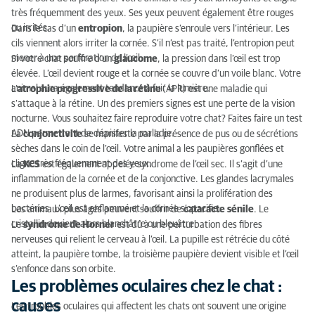
très fréquemment des yeux. Ses yeux peuvent également être rouges
ou irrités.
Dans le cas d’un
entropion
, la paupière s’enroule vers l’intérieur. Les
cils viennent alors irriter la cornée. S’il n’est pas traité, l’entropion peut
mener à une perforation de l’œil.
Si votre chat souffre d’un
glaucome
, la pression dans l’œil est trop
élevée. L’œil devient rouge et la cornée se couvre d’un voile blanc. Votre
animal aura également tendance à fuir la lumière.
L’
atrophie progressive de la rétine
(APR) est une maladie qui
s’attaque à la rétine. Un des premiers signes est une perte de la vision
nocturne. Vous souhaitez faire reproduire votre chat? Faites faire un test
ADN permettant de dépister la maladie.
La
conjonctivite
se manifeste par la présence de pus ou de sécrétions
sèches dans le coin de l’œil. Votre animal a les paupières gonflées et
cligne très fréquemment des yeux.
La
KCS
est également appelée syndrome de l’œil sec. Il s’agit d’une
inflammation de la cornée et de la conjonctive. Les glandes lacrymales
ne produisent plus de larmes, favorisant ainsi la prolifération des
bactéries. L’œil est enflammé et la cornée s’opacifie.
Les animaux plus âgés peuvent souffrir de
cataracte
sénile
. Le
cristallin devient alors blanchâtre ou bleuâtre.
Le
syndrome de Horner
est dû à une perturbation des fibres
nerveuses qui relient le cerveau à l’œil. La pupille est rétrécie du côté
atteint, la paupière tombe, la troisième paupière devient visible et l’œil
s’enfonce dans son orbite.
Les problèmes oculaires chez le chat :
causes
Les troubles oculaires qui affectent les chats ont souvent une origine