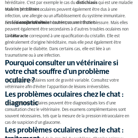
héréditaire. C’est par exemple le cas du
distichiasis
qui est une maladie
oculaire héréditaire.
Mais les problèmes oculaires peuvent également être dus à une
infection, une allergie ou un affaiblissement du système immunitaire.
Ainsi, la
conjonctivite
est causée par une infection.
Les
lésions de la cornée
résultent souvent d’une blessure. Mais elles
peuvent également être secondaires à d’autres troubles oculaires non
traités.
La
cataracte
correspond à une opacification du cristallin. Elle est
généralement d’origine héréditaire, mais elle peut également être
favorisée par le diabète. Dans certains cas, elle est liée à un
traumatisme ou à une infection.
Pourquoi consulter un vétérinaire si
votre chat souffre d’un problème
oculaire ?
Les affections oculaires sont de gravité variable. Consultez votre
vétérinaire afin d’éviter l’apparition de lésions irréversibles.
Les problèmes oculaires chez le chat :
diagnostic
Les problèmes oculaires peuvent être diagnostiqués lors d’une
consultation chez le vétérinaire. Des examens complémentaires sont
souvent nécessaires, tels que la mesure de la pression intraoculaire en
cas de suspicion d’un glaucome.
Les problèmes oculaires chez le chat :