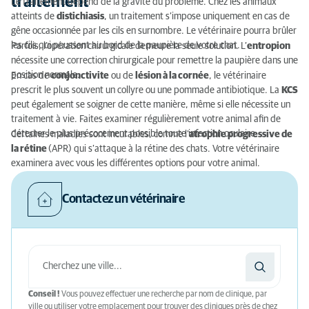
traitement
Le traitement dépend de la gravité du problème. Chez les animaux
atteints de
distichiasis
, un traitement s’impose uniquement en cas de
gêne occasionnée par les cils en surnombre. Le vétérinaire pourra brûler
les cils qui poussent au bord de la paupière de votre chat.
Parfois, l’opération chirurgicale demeure la seule solution. L’
entropion
nécessite une correction chirurgicale pour remettre la paupière dans une
position normale.
En cas de
conjonctivite
ou de
lésion à la cornée
, le vétérinaire
prescrit le plus souvent un collyre ou une pommade antibiotique. La
KCS
peut également se soigner de cette manière, même si elle nécessite un
traitement à vie. Faites examiner régulièrement votre animal afin de
détecter le plus précocement possible toute infection oculaire.
Certaines maladies sont incurables, comme
l’
atrophie progressive de
la rétine
(APR) qui s’attaque à la rétine des chats. Votre vétérinaire
examinera avec vous les différentes options pour votre animal.
Contactez un vétérinaire
Conseil !
Vous pouvez effectuer une recherche par nom de clinique, par
ville ou utiliser votre emplacement pour trouver des cliniques près de chez