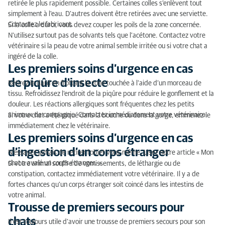
retirée le plus rapidement possible. Certaines colles s’enlèvent tout
simplement à l'eau. D’autres doivent être retirées avec une serviette.
Contactez le fabricant.
Si la colle a durci, vous devez couper les poils de la zone concernée.
N'utilisez surtout pas de solvants tels que l'acétone. Contactez votre
vétérinaire si la peau de votre animal semble irritée ou si votre chat a
ingéré de la colle.
Les premiers soins d’urgence en cas
de piqûre d'insecte
Retirez le dard en frottant la zone touchée à l’aide d’un morceau de
tissu. Refroidissez l’endroit de la piqûre pour réduire le gonflement et la
douleur. Les réactions allergiques sont fréquentes chez les petits
animaux de compagnie. Contactez immédiatement votre vétérinaire.
Si votre chat a été piqué dans la bouche ou dans la gorge, emmenez-le
immédiatement chez le vétérinaire.
Les premiers soins d’urgence en cas
d’ingestion d’un corps étranger
N'essayez jamais de retirer l'objet vous-même. Lisez notre article « Mon
chat a avalé un corps étranger. »
Si votre animal souffre de vomissements, de léthargie ou de
constipation, contactez immédiatement votre vétérinaire. Il y a de
fortes chances qu'un corps étranger soit coincé dans les intestins de
votre animal.
Trousse de premiers secours pour
chats
Il est toujours utile d’avoir une trousse de premiers secours pour son