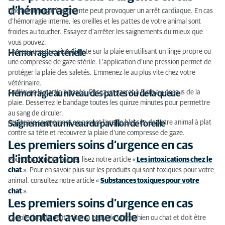
d’hémorragie
Une hémorragie importante peut provoquer un arrêt cardiaque. En cas
d’hémorragie interne, les oreilles et les pattes de votre animal sont
froides au toucher. Essayez d’arrêter les saignements du mieux que
vous pouvez.
Exercez une pression directe sur la plaie en utilisant un linge propre ou
Hémorragie artérielle
une compresse de gaze stérile. L’application d’une pression permet de
protéger la plaie des saletés. Emmenez-le au plus vite chez votre
vétérinaire.
Surélevez la partie blessée. Posez un garrot à 5 cm au-dessus de la
Hémorragie au niveau des pattes ou de la queue
plaie. Desserrez le bandage toutes les quinze minutes pour permettre
au sang de circuler.
Arrêtez le saignement en posant l'oreille blessée de votre animal à plat
Saignement au niveau du pavillon de l'oreille
contre sa tête et recouvrez la plaie d'une compresse de gaze.
Les premiers soins d’urgence en cas
d’intoxication
Pour plus d’informations, lisez notre article «
Les intoxications chez le
chat
». Pour en savoir plus sur les produits qui sont toxiques pour votre
animal, consultez notre article «
Substances toxiques pour votre
chat
».
Les premiers soins d’urgence en cas
de contact avec une colle
La colle liquide peut irriter la peau de votre chien ou chat et doit être