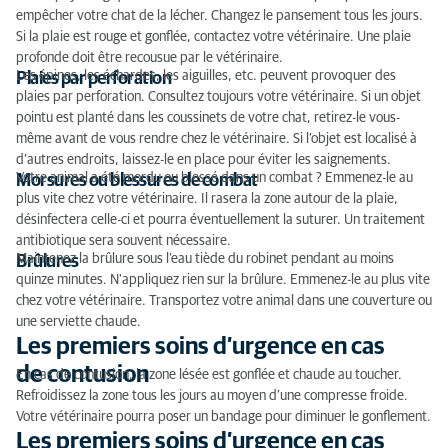
Les premiers soins d’urgence en cas d’ingestion d’un
empêcher votre chat de la lécher. Changez le pansement tous les jours.
corps étranger
Si la plaie est rouge et gonflée, contactez votre vétérinaire. Une plaie
profonde doit être recousue par le vétérinaire.
Trousse de premiers secours pour chats
Les épines, les échardes, les aiguilles, etc. peuvent provoquer des
Plaies par perforation
plaies par perforation. Consultez toujours votre vétérinaire. Si un objet
pointu est planté dans les coussinets de votre chat, retirez-le vous-
même avant de vous rendre chez le vétérinaire. Si l’objet est localisé à
d’autres endroits, laissez-le en place pour éviter les saignements.
Votre animal a été mordu ou blessé dans un combat ? Emmenez-le au
Morsures ou blessures de combat
plus vite chez votre vétérinaire. Il rasera la zone autour de la plaie,
désinfectera celle-ci et pourra éventuellement la suturer. Un traitement
antibiotique sera souvent nécessaire.
Maintenez la brûlure sous l’eau tiède du robinet pendant au moins
Brûlures
quinze minutes. N'appliquez rien sur la brûlure. Emmenez-le au plus vite
chez votre vétérinaire. Transportez votre animal dans une couverture ou
une serviette chaude.
Les premiers soins d’urgence en cas
de contusion
En cas de contusion, la zone lésée est gonflée et chaude au toucher.
Refroidissez la zone tous les jours au moyen d’une compresse froide.
Votre vétérinaire pourra poser un bandage pour diminuer le gonflement.
Les premiers soins d’urgence en cas