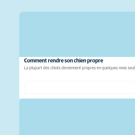
Comment rendre son chien propre
La plupart des chiots deviennent propres en quelques mois seule