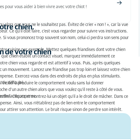
hien
es pour vous aider à bien vivre avec votre chiot !
 alors que vous ne le souhaitez pas. Évitez de crier « non ! », car la vue
otre chien.
ur. Ce qu’il doit faire, c’est vous regarder pour suivre vos instructions.
e. Si vous prononcez trop souvent son nom, celui-ci perdra son sens pour
tre cuisine par exemple. Mettez quelques friandises dont votre chien
ion de votre chien
ès que chien établit un contact visuel, marquez immédiatement ce
otre chien vous regarde et est attentif à vous. Puis, après quelques
ec un mouvement. Lancez une friandise pas trop loin et laissez votre chien
compense. Exercez-vous dans des endroits de plus en plus stimulants.
de difficulté.
 l’inciter à produire le comportement voulu sans lui donner
 d’un autre chien alors que vous voulez qu’il reste à côté de vous.
 enfin la récompense.
tiné. Cliquez et montrez-lui un objet qu’il a le droit de mâcher. Dans ce
ense. Ainsi, vous n’établirez pas de lien entre le comportement
ur attirer son attention. Le bruit risque sinon de perdre son intérêt.