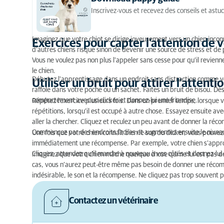
Utiliser un bruit pour attirer l’attention de votre c
Inscrivez-vous et recevez des conseils et astuc
Imaginez que votre chiot se dirige joyeusement vers un chien inconnu
Exercices pour capter l’attention de v
d’autres chiens risque sinon de devenir une source de stress et de pe
Vous ne voulez pas non plus l’appeler sans cesse pour qu’il revienn
le chien.
Débutez l’apprentissage dans un endroit sans distraction comme vo
Utiliser un bruit pour attirer l’attent
raffole dans votre poche ou un sachet. Faites un bruit de bisou. D
comportement avec un clicker et donnez-lui une friandise.
Répétez l’exercice plusieurs fois. Dans un premier temps, lorsque v
répétitions, lorsqu’il est occupé à autre chose. Essayez ensuite av
aller la chercher. Cliquez et reculez un peu avant de donner la ré
Commencez par des endroits faciles et augmentez ensuite le niveau 
Une fois que votre chien connaît bien le son du clicker, vous pouvez
immédiatement une récompense. Par exemple, votre chien s’approche
Cliquez, attendez qu’il marche à nouveau à vos côtés et donnez-lui
Imaginez que votre chien mâche quelque chose qui ne lui est pas des
cas, vous n’aurez peut-être même pas besoin de donner une récomp
indésirable, le son et la récompense. Ne cliquez pas trop souvent po
Contactez un vétérinaire