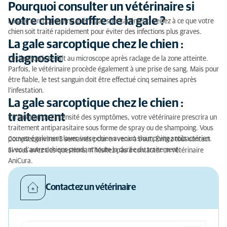
Pourquoi consulter un vétérinaire si
votre chien souffre de la gale ?
La gale sarcoptique ne guérit pas spontanément. Veillez à ce que votre
chien soit traité rapidement pour éviter des infections plus graves.
La gale sarcoptique chez le chien :
diagnostic
Le diagnostic se fait au microscope après raclage de la zone atteinte.
Parfois, le vétérinaire procède également à une prise de sang. Mais pour
être fiable, le test sanguin doit être effectué cinq semaines après
l’infestation.
La gale sarcoptique chez le chien :
traitement
En fonction de l’intensité des symptômes, votre vétérinaire prescrira un
traitement antiparasitaire sous forme de spray ou de shampoing. Vous
pouvez également laver votre chien avec un shampoing antibactérien.
Comptez environ 3 semaines pour en venir à bout. Évitez tout contact
avec d’autres chiens pendant toute la durée du traitement.
Si vous avez des questions, n’hésitez pas à contacter un vétérinaire
AniCura.
Contactez un vétérinaire