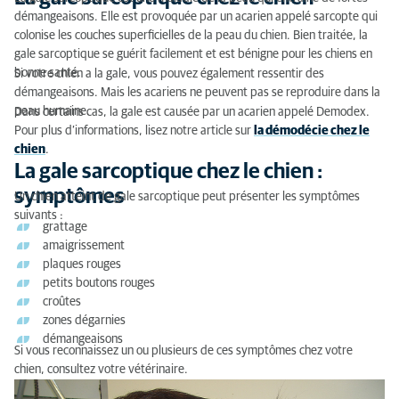
La gale sarcoptique chez le chien
démangeaisons. Elle est provoquée par un acarien appelé sarcopte qui
colonise les couches superficielles de la peau du chien. Bien traitée, la
La gale sarcoptique chez le chien : symptômes
gale sarcoptique se guérit facilement et est bénigne pour les chiens en
bonne santé.
Si votre chien a la gale, vous pouvez également ressentir des
La gale sarcoptique chez le chien : causes
démangeaisons. Mais les acariens ne peuvent pas se reproduire dans la
peau humaine.
Dans certains cas, la gale est causée par un acarien appelé Demodex.
Pourquoi consulter un vétérinaire si votre chien
Pour plus d’informations, lisez notre article sur
la démodécie chez le
souffre de la gale ?
chien
.
La gale sarcoptique chez le chien :
La gale sarcoptique chez le chien : diagnostic
symptômes
Un chien atteint de gale sarcoptique peut présenter les symptômes
La gale sarcoptique chez le chien : traitement
suivants :
grattage
amaigrissement
plaques rouges
petits boutons rouges
croûtes
zones dégarnies
démangeaisons
Si vous reconnaissez un ou plusieurs de ces symptômes chez votre
chien, consultez votre vétérinaire.