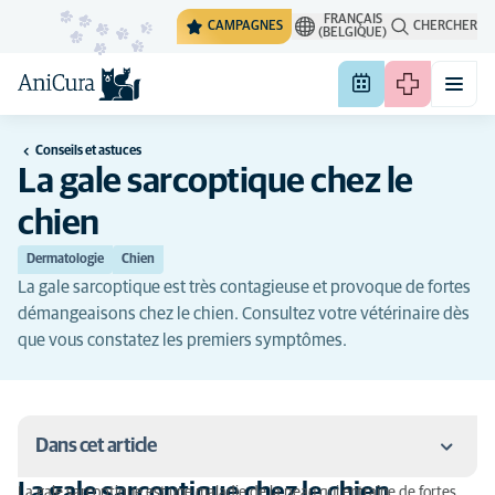
FRANÇAIS
CAMPAGNES
CHERCHER
(BELGIQUE)
Conseils et astuces
La gale sarcoptique chez le
chien
Dermatologie
Chien
La gale sarcoptique est très contagieuse et provoque de fortes
démangeaisons chez le chien. Consultez votre vétérinaire dès
que vous constatez les premiers symptômes.
Dans cet article
La gale sarcoptique chez le chien
La gale sarcoptique est une maladie de la peau qui entraîne de fortes