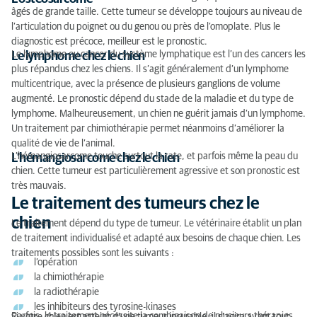
âgés de grande taille. Cette tumeur se développe toujours au niveau de
l’articulation du poignet ou du genou ou près de l’omoplate. Plus le
diagnostic est précoce, meilleur est le pronostic.
Le lymphome ou cancer du système lymphatique est l’un des cancers les
Le lymphome chez le chien
plus répandus chez les chiens. Il s’agit généralement d’un lymphome
multicentrique, avec la présence de plusieurs ganglions de volume
augmenté. Le pronostic dépend du stade de la maladie et du type de
lymphome. Malheureusement, un chien ne guérit jamais d’un lymphome.
Un traitement par chimiothérapie permet néanmoins d’améliorer la
qualité de vie de l’animal.
L’hémangiosarcome touche surtout la rate, et parfois même la peau du
L’hémangiosarcome chez le chien
chien. Cette tumeur est particulièrement agressive et son pronostic est
très mauvais.
Le traitement des tumeurs chez le
chien
Le traitement dépend du type de tumeur. Le vétérinaire établit un plan
de traitement individualisé et adapté aux besoins de chaque chien. Les
traitements possibles sont les suivants :
l’opération
la chimiothérapie
la radiothérapie
les inhibiteurs des tyrosine-kinases
Parfois, le traitement nécessite la combinaison de plusieurs thérapies.