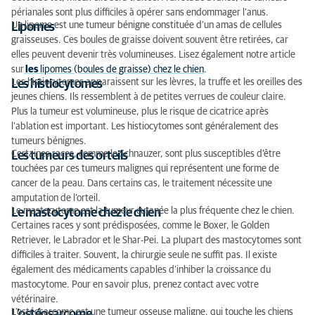
périanales sont plus difficiles à opérer sans endommager l’anus.
Un lipome est une tumeur bénigne constituée d’un amas de cellules
Lipomes
graisseuses. Ces boules de graisse doivent souvent être retirées, car
elles peuvent devenir très volumineuses. Lisez également notre article
sur
les
lipomes (boules de graisse) chez le chien
.
Les histiocytomes apparaissent sur les lèvres, la truffe et les oreilles des
Les histiocytomes
jeunes chiens. Ils ressemblent à de petites verrues de couleur claire.
Plus la tumeur est volumineuse, plus le risque de cicatrice après
l’ablation est important. Les histiocytomes sont généralement des
tumeurs bénignes.
Certaines races, comme le Schnauzer, sont plus susceptibles d’être
Les tumeurs des orteils
touchées par ces tumeurs malignes qui représentent une forme de
cancer de la peau. Dans certains cas, le traitement nécessite une
amputation de l’orteil.
Le mastocytome est la tumeur cutanée la plus fréquente chez le chien.
Le mastocytome chez le chien
Certaines races y sont prédisposées, comme le Boxer, le Golden
Retriever, le Labrador et le Shar-Pei. La plupart des mastocytomes sont
difficiles à traiter. Souvent, la chirurgie seule ne suffit pas. Il existe
également des médicaments capables d’inhiber la croissance du
mastocytome. Pour en savoir plus, prenez contact avec votre
vétérinaire.
L’ostéosarcome est une tumeur osseuse maligne, qui touche les chiens
L’ostéosarcome