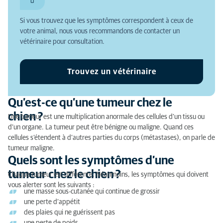
Quels sont les symptômes d’une tumeur chez le
chien ?
Si vous trouvez que les symptômes correspondent à ceux de
votre animal, nous vous recommandons de contacter un
Quelles sont les causes des tumeurs chez le chien ?
vétérinaire pour consultation.
Pourquoi consulter un vétérinaire si votre chien a
une tumeur ?
Trouvez un vétérinaire
Que pouvez-vous faire ?
Qu’est-ce qu’une tumeur chez le
Le diagnostic d’une tumeur chez le chien
chien ?
Une tumeur est une multiplication anormale des cellules d’un tissu ou
d’un organe. La tumeur peut être bénigne ou maligne. Quand ces
Le traitement des tumeurs chez le chien
cellules s’étendent à d’autres parties du corps (métastases), on parle de
tumeur maligne.
Quels sont les symptômes d’une
tumeur chez le chien ?
Chaque tumeur est différente. Néanmoins, les symptômes qui doivent
vous alerter sont les suivants :
une masse sous-cutanée qui continue de grossir
une perte d’appétit
des plaies qui ne guérissent pas