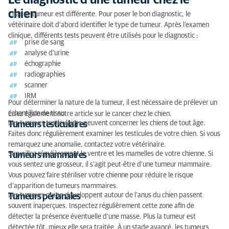
Le diagnostic d’une tumeur chez le
chien
Chaque tumeur est différente. Pour poser le bon diagnostic, le
vétérinaire doit d’abord identifier le type de tumeur. Après l’examen
clinique, différents tests peuvent être utilisés pour le diagnostic :
prise de sang
analyse d’urine
échographie
radiographies
scanner
IRM
Pour déterminer la nature de la tumeur, il est nécessaire de prélever un
échantillon de tissu.
Lisez également notre article sur le
cancer chez le chien
.
Les tumeurs testiculaires peuvent concerner les chiens de tout âge.
Tumeurs testiculaires
Faites donc régulièrement examiner les testicules de votre chien. Si vous
remarquez une anomalie, contactez votre vétérinaire.
Surveillez régulièrement le ventre et les mamelles de votre chienne. Si
Tumeurs mammaires
vous sentez une grosseur, il s’agit peut-être d’une tumeur mammaire.
Vous pouvez faire stériliser votre chienne pour réduire le risque
d’apparition de tumeurs mammaires.
Les tumeurs qui se développent autour de l’anus du chien passent
Tumeurs périanales
souvent inaperçues. Inspectez régulièrement cette zone afin de
détecter la présence éventuelle d’une masse. Plus la tumeur est
détectée tôt, mieux elle sera traitée. À un stade avancé, les tumeurs