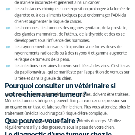
de manière incorrecte et génèrent ainsi un cancer.
Les substances chimiques : une exposition prolongée à la fumée de
cigarette ou à des aliments toxiques peut endommager l’ADN du
chien et augmenter le risque de cancer.
Les hormones : les tumeurs des organes génitaux, de la prostate,
des glandes mammaires, de l’utérus, de la thyroïde et des os se
développent sous l’influence des hormones.
Les rayonnements ionisants : l’exposition à de fortes doses de
rayonnements radioactifs ou à des rayons X et gamma augmente
le risque de tumeurs de la peau.
Les infections : certaines tumeurs sont liées à des virus. C’est le cas
du papillomavirus, qui se manifeste par l’apparition de verrues sur
la tête et dans la gueule du chien.
Pourquoi consulter un vétérinaire si
votre chien a une tumeur ?
Les tumeurs, qu’elles soient bénignes ou malignes, doivent être traitées.
Même les tumeurs bénignes peuvent finir par exercer une pression sur
un organe ou un tissu et faire souffrir le chien. Plus vous attendez, plus le
traitement (médical ou chirurgical) risque d’être compliqué.
Que pouvez-vous faire ?
Une tumeur peut apparaître à différents endroits du corps. Vérifiez
régulièrement s’il y a des grosseurs sous la peau de votre chien.