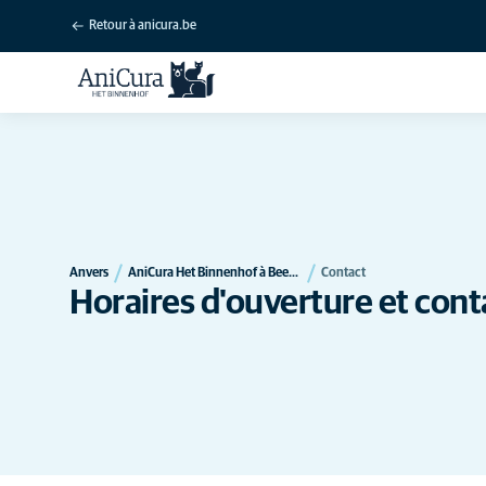
Retour à anicura.be
Anvers
AniCura Het Binnenhof à Beerse
Contact
Horaires d'ouverture et cont