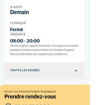
9 AOÛT
Demain
CLINIQUE
Fermé
URGENCE
08:00
-
20:00
Veuillez toujours appeler en premier. Les urgences survenant
pendant ces heures seront traitées à la clinique d'urgence
AniCura à Berchem, avec laquelle nous collaborons.
TOUTES LES HEURES
Clinique
JOURS OUVRABLES
POUR LES PROPRIÉTAIRES D'ANIMAUX
Prendre rendez-vous
08:30
-
19:00
Par rendez-vous