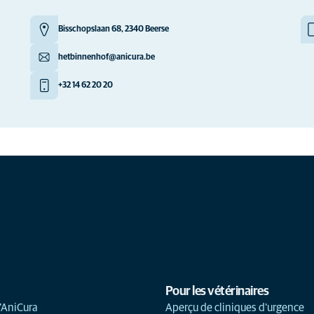
Bisschopslaan 68, 2340 Beerse
hetbinnenhof@anicura.be
+32 14 62 20 20
Pour les vétérinaires
’AniCura
Aperçu de cliniques d'urgence