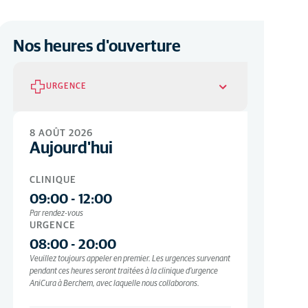
Nos heures d'ouverture
URGENCE
Urgence
8 AOÛT 2026
Aujourd'hui
TOUS LES JOURS
08:00
-
20:00
CLINIQUE
Veuillez toujours appeler en premier. Les urgences survenant
pendant ces heures seront traitées à la clinique d'urgence
09:00
-
12:00
AniCura à Berchem, avec laquelle nous collaborons.
Par rendez-vous
URGENCE
08:00
-
20:00
Veuillez toujours appeler en premier. Les urgences survenant
pendant ces heures seront traitées à la clinique d'urgence
AniCura à Berchem, avec laquelle nous collaborons.