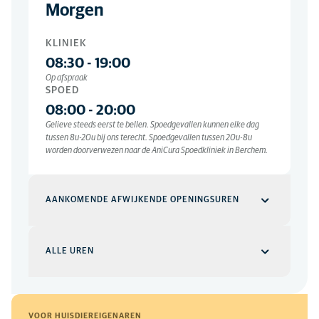
Morgen
KLINIEK
08:30
-
19:00
Op afspraak
SPOED
08:00
-
20:00
Gelieve steeds eerst te bellen. Spoedgevallen kunnen elke dag
tussen 8u-20u bij ons terecht. Spoedgevallen tussen 20u-8u
worden doorverwezen naar de AniCura Spoedkliniek in Berchem.
AANKOMENDE AFWIJKENDE OPENINGSUREN
25 Dec
ALLE UREN
SPOED
Gesloten
Eerste kerstdag, gesloten
Kliniek
WEEKDAGEN
VOOR HUISDIEREIGENAREN