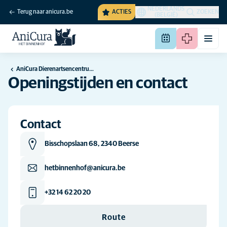
NEDERLANDS
Terug naar anicura.be
ACTIES
ZOEKEN
(BELGIË)
AniCura Dierenartsencentrum Het Binnenhof te Beerse
Openingstijden en contact
Contact
Bisschopslaan 68, 2340 Beerse
hetbinnenhof@anicura.be
+32 14 62 20 20
Route