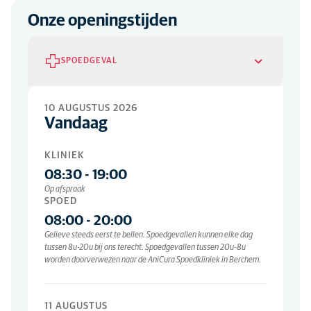
naar
hetbinnenhof@anicura.be
met het volledige dossier van
Onze openingstijden
de patiënt alsook alle resultaten van beeldvorming en
onderzoeken of
vul dit formulier in
.
SPOEDGEVAL
Spoed
10 AUGUSTUS 2026
Vandaag
ELKE DAG
08:00
-
20:00
KLINIEK
Gelieve steeds eerst te bellen. Spoedgevallen kunnen elke dag
tussen 8u-20u bij ons terecht. Spoedgevallen tussen 20u-8u
08:30
-
19:00
worden doorverwezen naar de AniCura Spoedkliniek in Berchem.
Op afspraak
SPOED
08:00
-
20:00
Gelieve steeds eerst te bellen. Spoedgevallen kunnen elke dag
tussen 8u-20u bij ons terecht. Spoedgevallen tussen 20u-8u
worden doorverwezen naar de AniCura Spoedkliniek in Berchem.
11 AUGUSTUS