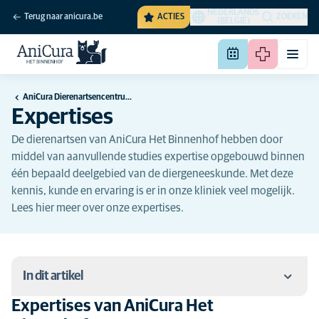
NEDERLANDS
Terug naar anicura.be
ACTIES
ZOEKEN
(BELGIË)
AniCura Dierenartsencentrum Het Binnenhof te Beerse
Expertises
De dierenartsen van AniCura Het Binnenhof hebben door
middel van aanvullende studies expertise opgebouwd binnen
één bepaald deelgebied van de diergeneeskunde. Met deze
kennis, kunde en ervaring is er in onze kliniek veel mogelijk.
Lees hier meer over onze expertises.
In dit artikel
Expertises van AniCura Het
Expertises van AniCura Het Binnenhof