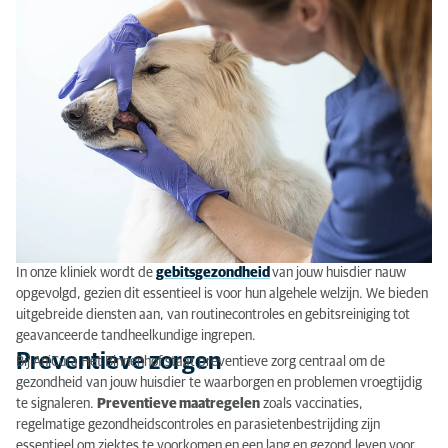
In onze kliniek
wordt
de
gebitsgezondheid
van jo
uw
huisdier
nauw
opgevolgd
,
gezien
dit essentieel is voor hun algehele welzijn. We bieden
uitgebreide diensten aan,
van routinecontroles en gebitsreiniging tot
geavanceerde tandheelkundige ingrepen
.
Preventieve zorgen
Bij AniCura Het Binnenhof staat preventieve zorg centraal om de
gezondheid van jouw huisdier te waarborgen en problemen vroegtijdig
te signaleren.
Preventieve maatregelen
zoals vaccinaties,
regelmatige gezondheidscontroles en parasietenbestrijding zijn
essentieel om ziektes te voorkomen en een lang en gezond leven voor