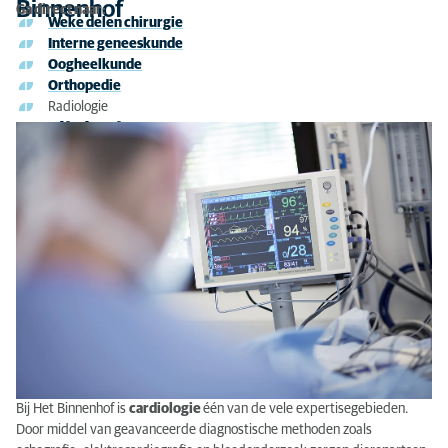
Binnenhof
Ga direct naar:
Weke delen chirurgie
Cardiologie
Interne geneeskunde
Oogheelkunde
Dermatologie
Orthopedie
Radiologie
Minimaal invasieve chirurgie en geavanceerde
Cardiologie
endoscopie
Tandheelkunde
Preventieve zorgen
Bij Het Binnenhof is
cardiologie
één van de vele expertisegebieden.
Door middel van geavanceerde diagnostische methoden zoals