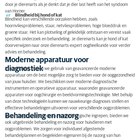
door je dierenarts als je denkt dat je dier last heeft van het syndoom
van Horner.
Blindheid bij hond of kat
Blindheid kan verschillende oorzaken hebben, zoals
hoornvliesproblemen, staar, netvliesproblemen, hoge bloeddruk en
groene staar. Het kan plotseling of geleidelijk ontstaan en vereist vaak
specifiek onderzoek en behandeling. Je dierenarts kan je hond of kat
doorverwijzen naar onze dierenarts-expert oogheelkunde voor verder
advies en behandeling.
Moderne apparatuur voor
diagnostiek
In onze kliniek maken we gebruik van geavanceerde moderne
apparatuur om de best mogelijke zorg te bieden voor de ooggezondheid
van jouw huisdier. We beschikken over moderne diagnostische
instrumenten en operatieve apparatuur, waaronder geavanceerde
apparaten voor oogchirurgie en beeldvormingstechnologie. Met behulp
van deze technologieën kunnen we nauwkeurige diagnoses stellen en
effectieve behandelingen uitvoeren voor verschillende oogproblemen.
Behandeling en nazorg
Naast diagnostische procedures en chirurgische ingrepen, bieden we
ook uitgebreide behandeling en nazorg voor huisdieren met
oogproblemen. We zorgen voor individueel afgestemde
behandelplannen en begeleiden eigenaren bij de nazorg van hun