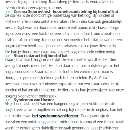
beschadiging aan het oog. Raadpleeg je dierenarts voor advies en
eventuele doorverwijzing naar ons.
Cornea (hoornvlies) - hoornvliesontsteking bij hond of kat
De cornea is de doorzichtige
buitenlaag
van het oog. Bij honden of
katten k
an de cornea ontstoken raken
. De cornea kan ook gemakkelijk
beschadig
d worden
door onder andere
entropion
,
distichiasis
, droge
ogen, een virus, een bacterie, een schimmel of door trauma zoals een
krab of tak in het oog. Indien je
een vermoeden hebt
dat jouw dier een
oogprobleem
heeft
, laat je jou
best adviseren door jo
uw
dierenarts.
Die
kan je
doorsturen naar onze expert oogheelkunde indien nodig.
Staar (cataract) bij hond of kat
Staar of cataract zorgt ervoor dat de lens troebel wordt en het dier
weinig tot niets meer ziet. Het kan daarnaast ook ontstekingen in het
oog veroorzaken. Staar kan op alle leeftijden voorkomen, maar is
doorgaans gemakkelijk chirurgisch te behandelen. Bij AniCura
beschikken we over het nieuwe apparatuur om een staaroperatie bij
honden of katten uit te voeren. Je dierenarts kan je verwijzen naar onze
oogarts voor verder onderzoek.
Syndroom van Horner
Als je hond last heeft van een hangend ooglid, een zichtbaar derde
ooglid, vernauwde pupillen en het oog ligt dieper in de oogkas, kan het
last hebben van
het syndroom van Horner
. Doorgaans zijn de
oorzaken een ontsteking van het middenoor, trauma of een tumor. Vaak
wordt er echter geen duidelijke oorzaak gevonden. Laat je adviseren