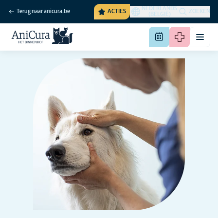
NEDERLANDS
Terug naar anicura.be
ACTIES
ZOEKEN
(BELGIË)