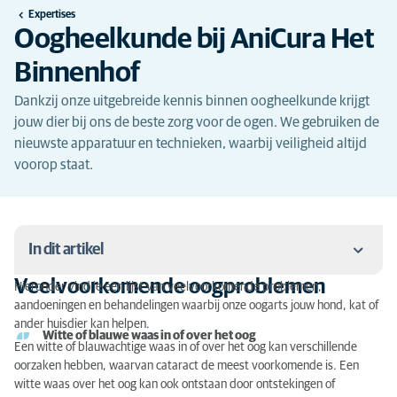
Expertises
Oogheelkunde bij AniCura Het
Binnenhof
Dankzij onze uitgebreide kennis binnen oogheelkunde krijgt
jouw dier bij ons de beste zorg voor de ogen. We gebruiken de
nieuwste apparatuur en technieken, waarbij veiligheid altijd
voorop staat.
In dit artikel
Veelvoorkomende oogproblemen
Hieronder vind je een lijst van veelvoorkomende problemen,
Veelvoorkomende oogproblemen
aandoeningen en behandelingen waarbij onze oogarts jouw hond, kat of
ander huisdier kan helpen.
Moderne apparatuur voor diagnostiek
Witte of blauwe waas in of over het oog
Een witte of blauwachtige waas in of over het oog kan verschillende
oorzaken hebben, waarvan cataract de meest voorkomende is. Een
Behandeling en nazorg
witte waas over het oog kan ook ontstaan door ontstekingen of