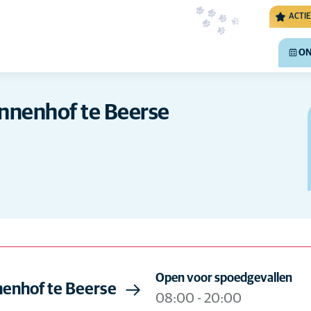
ACTIE
ON
nnenhof te Beerse
Open voor spoedgevallen
nenhof te Beerse
08:00
-
20:00