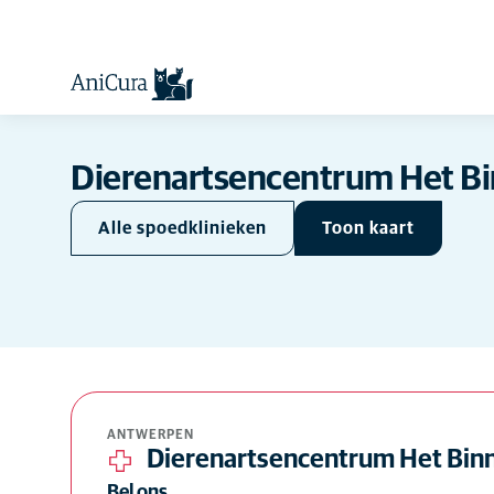
Dierenartsencentrum Het Bi
Alle spoedklinieken
Toon kaart
Jij
Spoedkliniek
Doorverwijskliniek
Kliniek
ANTWERPEN
Dierenartsencentrum Het Bin
Bel ons