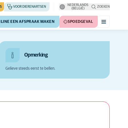
NEDERLANDS
S
VOOR DIERENARTSEN
ZOEKEN
(BELGIË)
LINE EEN AFSPRAAK MAKEN
SPOEDGEVAL
Opmerking
Gelieve steeds eerst te bellen.
Verberg kaart