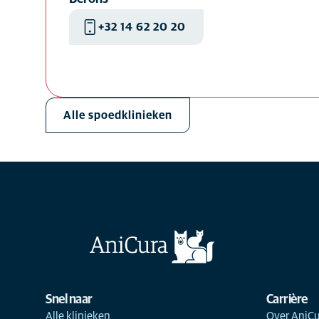
+32 14 62 20 20
Alle spoedklinieken
Snel naar
Carrière
Alle klinieken
Over AniCu