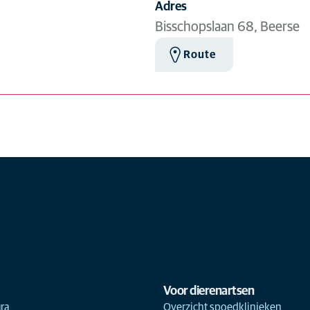
Adres
Bisschopslaan 68, Beerse
Route
Voor dierenartsen
ra
Overzicht spoedklinieken