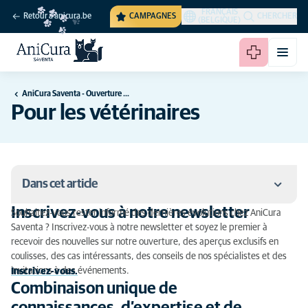
FRANÇAIS
Retour à anicura.be
CAMPAGNES
CHERCHER
(BELGIQUE)
AniCura Saventa - Ouverture Automne 2026
Pour les vétérinaires
Dans cet article
Inscrivez-vous à notre newsletter
Souhaitez-vous rester informé des dernières évolutions chez AniCura
Inscrivez-vous à notre newsletter
Saventa ? Inscrivez-vous à notre newsletter et soyez le premier à
recevoir des nouvelles sur notre ouverture, des aperçus exclusifs en
Combinaison unique de connaissances, d’expertise
coulisses, des cas intéressants, des conseils de nos spécialistes et des
et de technologie
invitations à des événements.
Inscrivez-vous
.
Combinaison unique de
Référer à AniCura Saventa : Votre patient reste