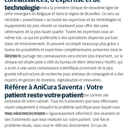
connaissances, d’expertise et de
votre patient
technologie
AniCura Saventa deviendra la première clinique de deuxième ligne de
cette envergure en Belgique et dans la région de Bruxelles. Ce sera un
véritable « powerhouse » où toutes les expertises et les technologies et
équipements les plus récents se réunissent pour offrir des soins
vétérinaires de la plus haute qualité. Toutes les expertises sous un
même toit, ce qui est préférable à des spécialistes dispersés partout.
Dans cet environnement, ils peuvent accomplir beaucoup plus grâce à
toutes les possibilités et expertises complémentaires présentes dans le
bâtiment.
De plus, le partage des connaissances sera encore plus important, car la
clinique est située juste à côté du bureau de Mars Veterinary Health, qui
a accès à une vaste connaissance scientifique provenant de la plus
grande infrastructure de recherche pour animaux de compagnie et à des
experts en gestion de données, digitalisation et innovation.
Référer à AniCura Saventa : Votre
patient reste votre patient
Chez AniCura Saventa, nous offrons notre expertise comme une
extension de votre cabinet. Tous les traitements que nous effectuons
visent uniquement à résoudre le problème spécifique pour lequel vous
nous adressez le patient.
Nous vous tenons toujours rigoureusement informé(e) des examens et
des traitements que nous réalisons sur votre patient. Une fois le
problème résolu, nous vous le référons directement. En cas de