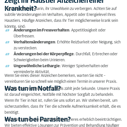
Zeigt Ihr Haustier Anzeichen einer
Zeigt Ihr Haustier Anzeichen einer Krankheit?
Krankheit?
Tiere sind Meister darin, ihr Unwohlsein zu verbergen. Achten Sie auf
subtile Veränderungen im Verhalten, Appetit oder Energielevel Ihres
Was tun im Notfall?
Haustiers. Häufige Anzeichen, dass Ihr Tier möglicherweise krank sein
könnte, sind:
Was tun bei Parasiten?
Änderungen im Fressverhalten
: Appetitlosigkeit oder
Überfressen.
Tipps für die Kommunikation mit dem Tierarzt,
Verhaltensänderungen
: Erhöhte Reizbarkeit oder Neigung, sich
wenn Sie kein Französisch sprechen
zu verstecken.
Änderungen bei der Körperpflege
: Durchfall, Erbrechen oder
Schwierigkeiten beim Urinieren.
Ungewöhnliche Lethargie
: Weniger Spielverhalten oder
verminderte Aktivität.
Wenn Sie eines dieser Anzeichen bemerken, warten Sie nicht –
vereinbaren Sie so schnell wie möglich einen Termin in unserer Praxis.
Was tun im Notfall?
Im Falle eines medizinischen Notfalls zählt jede Sekunde. Unsere Praxis
ist darauf eingerichtet, Notfälle mit höchster Sorgfalt zu behandeln.
Wenn Ihr Tier in Not ist, rufen Sie uns sofort an. Wir stehen bereit, um
sicherzustellen, dass Ihr Tier die schnelle Aufmerksamkeit erhält, die es
benötigt.
Was tun bei Parasiten?
Parasiten können die Gesundheit Ihres Tieres erheblich beeinträchtigen.
Wir bieten effektive Lösungen zur Prävention und Behandlung häufiger