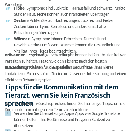
Parasiten:
Flöhe
: Symptome sind Juckreiz, Haarausfall und schwarze Punkte
auf der Haut. Flöhe können auch Krankheiten übertragen.
Zecken
: Achten Sie auf Hautreizungen, Juckreiz und Fieber.
Zecken können Lyme-Borreliose und andere ernsthafte
Erkrankungen übertragen.
Würmer
: Symptome können Erbrechen, Durchfall und
Gewichtsverlust umfassen. Würmer können die Gesundheit und
Vitalität Ihres Tieres beeinträchtigen.
Prävention
: Regelmäßige Behandlungen können helfen, Ihr Tier frei von
Parasiten zu halten. Fragen Sie den Tierarzt nach den besten
Präventionsprodukten für die speziellen Bedürfnisse Ihres Tieres.
Behandlung
: Wenn Sie vermuten, dass Ihr Tier Parasiten hat,
kontaktieren Sie uns sofort für eine umfassende Untersuchung und einen
effektiven Behandlungsplan.
Tipps für die Kommunikation mit dem
Tierarzt, wenn Sie kein Französisch
sprechen
Wenn Sie kein Französisch sprechen, finden Sie hier einige Tipps, um die
Kommunikation mit unserem Team zu erleichtern:
Verwenden Sie Übersetzungs-Apps: Apps wie Google Translate
können helfen, Ihre Bedürfnisse und Fragen in Echtzeit zu
übersetzen.