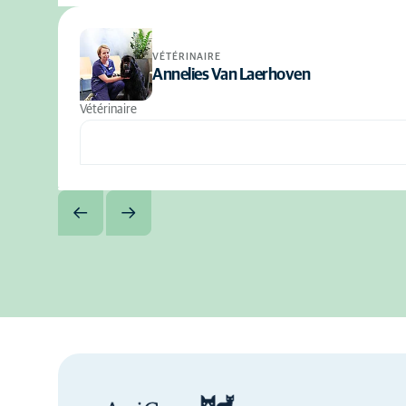
VÉTÉRINAIRE
Annelies Van Laerhoven
Vétérinaire