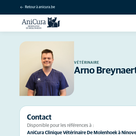
Retour à anicura.be
VÉTÉRINAIRE
Arno Breynaer
Contact
Disponible pour les références à :
AniCura Clinique Vétérinaire De Molenhoek à Ninov