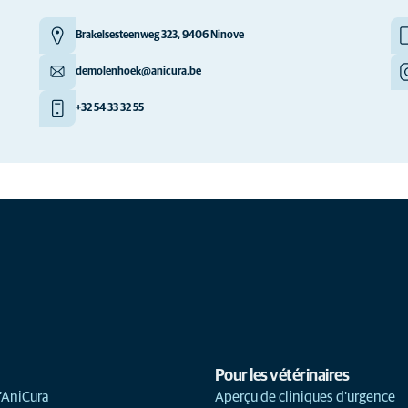
Brakelsesteenweg 323, 9406 Ninove
demolenhoek@anicura.be
+32 54 33 32 55
Pour les vétérinaires
’AniCura
Aperçu de cliniques d'urgence