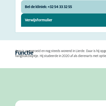
Bel de kliniek: +32 54 33 32 55
Verwijsformulier
Arno is opgegroeid en nog steeds wonend in Lierde. Daar is hij opg
Functie
hangbuikzwijntje. Hij studeerde in 2020 af als dierenarts met opti