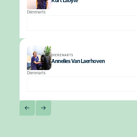
Kurt Labyte
Dierenarts
DIERENARTS
Annelies Van Laerhoven
Dierenarts