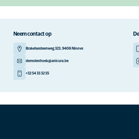
Neem contact op
De
Brakelsesteenweg 323, 9406 Ninove
demolenhoek@anicura.be
+32 54 33 32 55