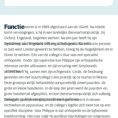
Functie
Philippe Van Vooren is in 1989 afgestuurd aan de UGent. Na enkele
korte vervangingen, is hij in een landelijke dierenartsenpraktijk, bij
Oxford, Engeland, beginnen werken. Na een jaar heeft hij zijn
legerdienst als Dierenarts-Officier, in Duitsland volbracht.
De lokroep naar Engeland was nog steeds groot. Na een korte periode
in zuid-west Londen gewerkt te hebben, kreeg hij de mogelijkheid om in
Dover te werken. Eén van de collega's daar was een specialist
orthopedie. Onder zijn supervisie kon Philippe zijn orthopedische
interesse verder uitbouwen, en zijn ervaring met Greyhounds
uitbreiden.
In 1997 heeft hij, samen met zijn echtgenote, Cecile, de beslissing
genomen om met buurtcollega's een praktijk op te starten in Ninove.
Deze groepspraktijk behandelde oorspronkelijk zowel paarden, als
grote en kleine huisdieren. In de loop der jaren werd de paarden -en
grote huisdiertak afgesplitst, en kon dierenartsenpraktijk zich volledig
toeleggen op de verzorging van kleine huisdieren.
Binnen de praktijk werd er steeds meer geïnvesteerd in nieuwe
technieken en apparatuur, en de collega's legden zich meer toe op een
specifiek discipline. Voor Philippe is dat orthopedie en de bijhorende
beeldvorming. Hiervoor volgt hij jaarlijkse bijscholingen en congressen,