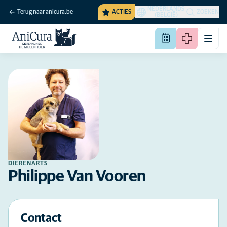
NEDERLANDS
Terug naar anicura.be
ACTIES
ZOEKEN
(BELGIË)
DIERENARTS
Philippe Van Vooren
Contact