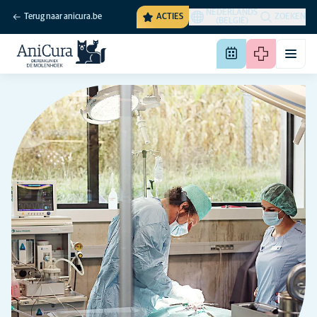
NEDERLANDS
Terug naar anicura.be
ACTIES
ZOEKEN
(BELGIË)