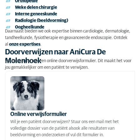
Orthopedie
Onze expertises
Weke delen chirurgie
Doorverwijzen naar AniCura De Molenhoek
Interne geneeskunde
Radiologie (beeldvorming)
Cases
Oogheelkunde
Daarnaast bieden we ook expertise binnen cardiologie, dermatologie,
tandheelkunde, fysiotherapie en geavanceerde endoscopie. Ontdek
Onze nieuwsbrief
al
onze expertises
.
Doorverwijzen naar AniCura De
Molenhoek
We hebben nu ook een online doorverwijsformulier. Dit maakt het voor
jou gemakkelijker om een patiënt te verwijzen.
Online verwijsformulier
Wil je een patiënt doorverwijzen? Stuur ons een mail met het
volledige dossier van de patiënt alsook alle resultaten van
beeldvorming en onderzoeken of vul dit formulier in.