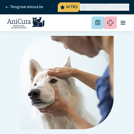
NEDERLANDS
Terug naar anicura.be
ACTIES
ZOEKEN
(BELGIË)