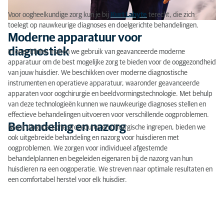
Voor oogheelkundige zorg kun je bij
Kurt Labyte
terecht, die zich
toelegt op nauwkeurige diagnoses en doelgerichte behandelingen.
Moderne apparatuur voor
diagnostiek
In onze kliniek maken we gebruik van geavanceerde moderne
apparatuur om de best mogelijke zorg te bieden voor de ooggezondheid
van jouw huisdier. We beschikken over moderne diagnostische
instrumenten en operatieve apparatuur, waaronder geavanceerde
apparaten voor oogchirurgie en beeldvormingstechnologie. Met behulp
van deze technologieën kunnen we nauwkeurige diagnoses stellen en
effectieve behandelingen uitvoeren voor verschillende oogproblemen.
Behandeling en nazorg
Naast diagnostische procedures en chirurgische ingrepen, bieden we
ook uitgebreide behandeling en nazorg voor huisdieren met
oogproblemen. We zorgen voor individueel afgestemde
behandelplannen en begeleiden eigenaren bij de nazorg van hun
huisdieren na een oogoperatie. We streven naar optimale resultaten en
een comfortabel herstel voor elk huisdier.