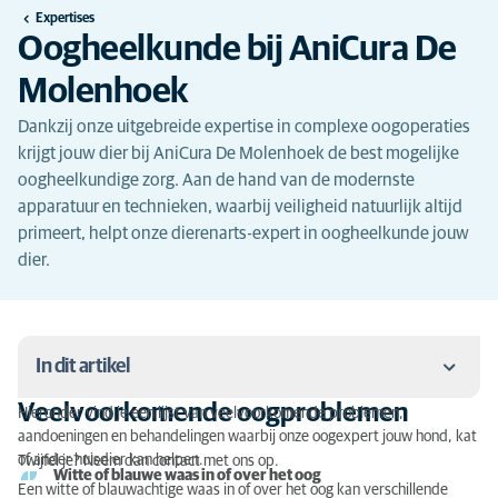
Expertises
Oogheelkunde bij AniCura De
Molenhoek
Dankzij onze uitgebreide expertise in complexe oogoperaties
krijgt jouw dier bij AniCura De Molenhoek de best mogelijke
oogheelkundige zorg. Aan de hand van de modernste
apparatuur en technieken, waarbij veiligheid natuurlijk altijd
primeert, helpt onze dierenarts-expert in oogheelkunde jouw
dier.
In dit artikel
Veelvoorkomende oogproblemen
Hieronder vind je een lijst van veelvoorkomende problemen,
Veelvoorkomende oogproblemen
aandoeningen en behandelingen waarbij onze oogexpert jouw hond, kat
of ander huisdier kan helpen.
Twijfel je? Neem dan contact met ons op.
Dierenarts-expert
Witte of blauwe waas in of over het oog
Een witte of blauwachtige waas in of over het oog kan verschillende