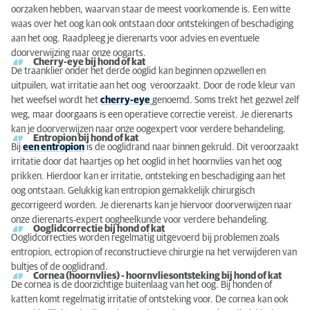
oorzaken hebben, waarvan staar de meest voorkomende is. Een witte
Moderne apparatuur voor diagnostiek
waas over het oog kan ook ontstaan door ontstekingen of beschadiging
aan het oog. Raadpleeg je dierenarts voor advies en eventuele
Behandeling en nazorg
doorverwijzing naar onze oogarts.
Cherry-eye bij hond of kat
De traanklier onder het derde ooglid kan beginnen opzwellen en
uitpuilen, wat irritatie aan het oog veroorzaakt. Door de rode kleur van
het weefsel wordt het
cherry-eye
genoemd. Soms trekt het gezwel zelf
weg, maar doorgaans is een operatieve correctie vereist. Je dierenarts
kan je doorverwijzen naar onze oogexpert voor verdere behandeling.
Entropion bij hond of kat
Bij
een entropion
is de ooglidrand naar binnen gekruld. Dit veroorzaakt
irritatie door dat haartjes op het ooglid in het hoornvlies van het oog
prikken. Hierdoor kan er irritatie, ontsteking en beschadiging aan het
oog ontstaan. Gelukkig kan entropion gemakkelijk chirurgisch
gecorrigeerd worden. Je dierenarts kan je hiervoor doorverwijzen naar
onze dierenarts-expert oogheelkunde voor verdere behandeling.
Ooglidcorrectie bij hond of kat
Ooglidcorrecties worden regelmatig uitgevoerd bij problemen zoals
entropion, ectropion of reconstructieve chirurgie na het verwijderen van
bultjes of de ooglidrand.
Cornea (hoornvlies) - hoornvliesontsteking bij hond of kat
De cornea is de doorzichtige buitenlaag van het oog. Bij honden of
katten komt regelmatig irritatie of ontsteking voor. De cornea kan ook