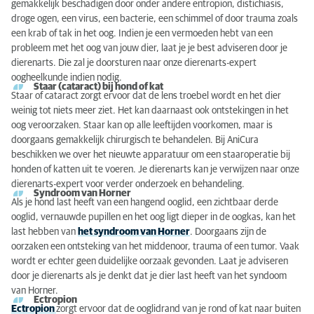
gemakkelijk beschadigen door onder andere entropion, distichiasis,
droge ogen, een virus, een bacterie, een schimmel of door trauma zoals
een krab of tak in het oog. Indien je een vermoeden hebt van een
probleem met het oog van jouw dier, laat je je best adviseren door je
dierenarts. Die zal je doorsturen naar onze dierenarts-expert
oogheelkunde indien nodig.
Staar (cataract) bij hond of kat
Staar of cataract zorgt ervoor dat de lens troebel wordt en het dier
weinig tot niets meer ziet. Het kan daarnaast ook ontstekingen in het
oog veroorzaken. Staar kan op alle leeftijden voorkomen, maar is
doorgaans gemakkelijk chirurgisch te behandelen. Bij AniCura
beschikken we over het nieuwte apparatuur om een staaroperatie bij
honden of katten uit te voeren. Je dierenarts kan je verwijzen naar onze
dierenarts-expert voor verder onderzoek en behandeling.
Syndroom van Horner
Als je hond last heeft van een hangend ooglid, een zichtbaar derde
ooglid, vernauwde pupillen en het oog ligt dieper in de oogkas, kan het
last hebben van
het syndroom van Horner
. Doorgaans zijn de
oorzaken een ontsteking van het middenoor, trauma of een tumor. Vaak
wordt er echter geen duidelijke oorzaak gevonden. Laat je adviseren
door je dierenarts als je denkt dat je dier last heeft van het syndoom
van Horner.
Ectropion
Ectropion
zorgt ervoor dat de ooglidrand van je rond of kat naar buiten