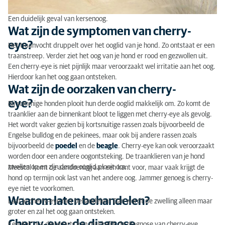
Een duidelijk geval van kersenoog.
Wat zijn de symptomen van cherry-
eye?
Het traanvocht druppelt over het ooglid van je hond. Zo ontstaat er een
traanstreep. Verder ziet het oog van je hond er rood en gezwollen uit.
Een cherry-eye is niet pijnlijk maar veroorzaakt wel irritatie aan het oog.
Hierdoor kan het oog gaan ontsteken.
Wat zijn de oorzaken van cherry-
eye?
Bij sommige honden plooit hun derde ooglid makkelijk om. Zo komt de
traanklier aan de binnenkant bloot te liggen met cherry-eye als gevolg.
Het wordt vaker gezien bij kortsnuitige rassen zoals bijvoorbeeld de
Engelse bulldog en de pekinees, maar ook bij andere rassen zoals
bijvoorbeeld de
poedel
en de
beagle
. Cherry-eye kan ook veroorzaakt
worden door een andere oogontsteking. De traanklieren van je hond
zwellen op en zijn derde ooglid plooit om.
Meestal komt de aandoening aan een kant voor, maar vaak krijgt de
hond op termijn ook last van het andere oog. Jammer genoeg is cherry-
eye niet te voorkomen.
Waarom laten behandelen?
Laat je cherry-eye niet behandelen? Dan wordt de zwelling alleen maar
groter en zal het oog gaan ontsteken.
Cherry-eye: de diagnose
Een AniCura-dierenarts kan makkelijk de diagnose van cherry-eye