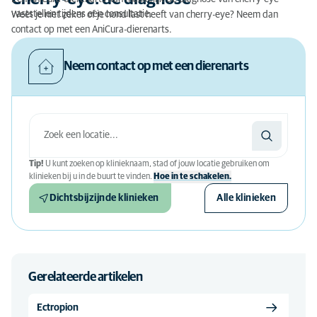
vaststellen tijdens een consultatie.
Weet je niet zeker of je hond last heeft van cherry-eye? Neem dan
contact op met een AniCura-dierenarts.
Neem contact op met een dierenarts
Tip!
U kunt zoeken op klinieknaam, stad of jouw locatie gebruiken om
klinieken bij u in de buurt te vinden.
Hoe in te schakelen.
Dichtsbijzijnde klinieken
Alle klinieken
Gerelateerde artikelen
Ectropion