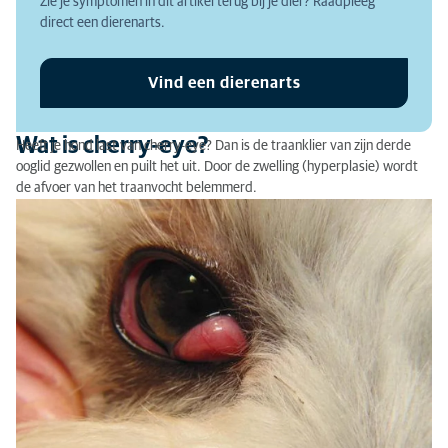
Zie je symptomen in dit artikel terug bij je dier? Raadpleeg
Wat zijn de oorzaken van cherry-eye?
direct een dierenarts.
Waarom laten behandelen?
Vind een dierenarts
Cherry-eye: de diagnose
Wat is cherry-eye?
Heeft je hond last van cherry-eye? Dan is de traanklier van zijn derde
ooglid gezwollen en puilt het uit. Door de zwelling (hyperplasie) wordt
de afvoer van het traanvocht belemmerd.