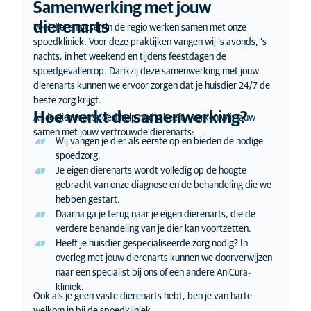
Samenwerking met jouw
Twijfel je of het een spoedgeval is? Op deze pagina's
Twijfel je?
vind je meer informatie:
dierenarts
Veel dierenartsen in de regio werken samen met onze
Hond: wanneer spoed?
spoedkliniek. Voor deze praktijken vangen wij ’s avonds, ’s
Kat: wanneer spoed?
Je kunt ons ook altijd bellen voor overleg. Onze
nachts, in het weekend en tijdens feestdagen de
ervaren dierenartsassistenten kunnen een goede
spoedgevallen op. Dankzij deze samenwerking met jouw
inschatting maken van de situatie van jouw dier.
dierenarts kunnen we ervoor zorgen dat je huisdier 24/7 de
beste zorg krijgt.
Hoe werkt de samenwerking?
Als je dier met spoed hulp nodig heeft, werken wij nauw
samen met jouw vertrouwde dierenarts:
Wij vangen je dier als eerste op en bieden de nodige
spoedzorg.
Je eigen dierenarts wordt volledig op de hoogte
gebracht van onze diagnose en de behandeling die we
hebben gestart.
Daarna ga je terug naar je eigen dierenarts, die de
verdere behandeling van je dier kan voortzetten.
Heeft je huisdier gespecialiseerde zorg nodig? In
overleg met jouw dierenarts kunnen we doorverwijzen
naar een specialist bij ons of een andere AniCura-
kliniek.
Ook als je geen vaste dierenarts hebt, ben je van harte