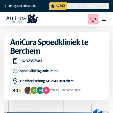
NEDERLANDS
Terug naar anicura.be
ACTIES
ZOEKEN
(BELGIË)
AniCura Spoedkliniek te
Berchem
+32 3 235 73 85
spoedkliniek@anicura.be
Borsbeeksebrug 34, 2600 Berchem
4,1
van 100+ beoordelingen