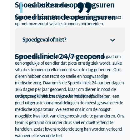
Spoed buiten de openingsuren
Bel
+32 3 235 73 85
Spoed binnen de openingsuren
Gaat het om spoed tijdens de openingsuren? Neem contact
op met onze zodat wij alles kunnen voorbereiden.
Spoedgeval of niet?
Spoedkliniek 24/7 geopend
Een spoedgeval komt altijd onverwacht. Of het nu gaat om
Heeft jouw dier één of meer van de onderstaande
een ongelukje of een dier dat plots ernstig ziek wordt, zulke
symptomen?
situaties kunnen op elk moment van de dag gebeuren. Ook
Ernstige benauwdheid
dieren hebben dan recht op snelle en hoogwaardige
Aanhoudende epilepsie aanval
medische zorg. Daarom is de Spoedkliniek 24 uur per dag en
Ernstige bloedingen
365 dagen per jaar geopend, klaar om dieren in nood de
Niet kunnen plassen
nodige zorg te bieden, ongeacht het tijdstip.
Onze spoedkliniek beschikt over moderne faciliteiten, een
Zeer hoge koorts (boven de 40 graden)
goed uitgeruste opnameafdeling en de meest geavanceerde
Een niet vorderende bevalling
medische apparatuur. We zetten ons in om de hoogst
Ernstige allergische reactie
mogelijke kwaliteit van diergeneeskunde te garanderen. Ons
Vergiftiging
team is getraind om onder druk snel en doeltreffend te
Neem contact op met ons als je één of meerdere van
handelen, zodat levensreddende zorg kan worden verleend
deze symptomen herkent. Wij behandelen je
wanneer elke seconde telt.
huisdier direct.