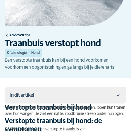
Advies en tips
Traanbuis verstopt hond
Oftalmologie
Hond
Een verstopte traanbuis kan bij een hond voorkomen.
Voorkom een oogontsteking en ga langs bij je dierenarts.
In dit artikel
Verstopte traanbuis bij hond
Als de traanbuizen van je hond niet goed functioneren, lopen hun tranen
Verstopte traanbuis bij hond
over hun wangen. Je ziet een natte, roodbruine streep onder hun ogen.
Verstopte traanbuis bij hond: de
Verstopte traanbuis bij hond: de symptomen
symptomen
De symptomen van een verstopte traanbuis zijn: