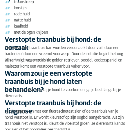
traanstreep
Verstopte traanbuis bij hond: de oorzaak
korstjes
rode huid
Waarom zou je een verstopte traanbuis bij je hond
natte huid
laten behandelen?
kaalheid
met de ogen knijpen
Verstopte traanbuis bij hond: de diagnose
Verstopte traanbuis bij hond: de
Verstopte traanbuis bij hond: de behandeling
oorzaak
Een verstopte traanbuis kan worden veroorzaakt door vuil, door een
bacterie of door een vreemd voorwerp. Door de irritatie begint het oog
van je hond nog meer te tranen.
Bij sommige rassen zoals de golden retriever, poedel, cockerspaniël en
maltezer komt een verstopte traanbuis vaker voor.
Waarom zou je een verstopte
traanbuis bij je hond laten
behandelen?
Om een oogontsteking bij je hond te voorkomen, ga je best langs bij je
dierenarts.
Verstopte traanbuis bij hond: de
diagnose
Je dierenarts kan met een fluorescinetest zien of de traanbuis van je
hond verstopt is. Er wordt kleurstof op zijn oogbol aangebracht. Als zijn
traanbuis niet verstopt is, kleurt de vloeistof groen. Je dierenarts kan zo
ook zien of het hoornvlies beschadigd is.