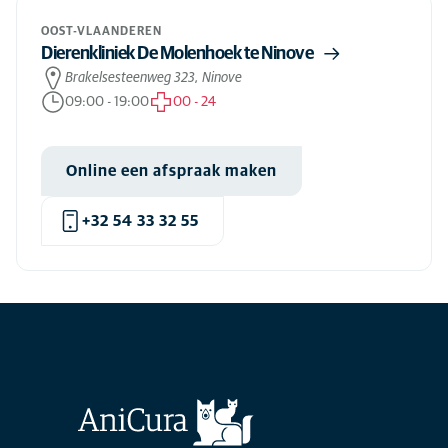
OOST-VLAANDEREN
Dierenkliniek De Molenhoek te Ninove
Brakelsesteenweg 323, Ninove
09:00
-
19:00
00
-
24
Online een afspraak maken
+32 54 33 32 55