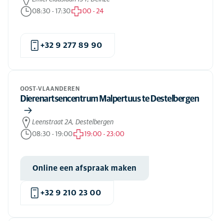
08:30
-
17:30
00
-
24
+32 9 277 89 90
OOST-VLAANDEREN
Dierenartsencentrum Malpertuus te Destelbergen
Leenstraat 2A, Destelbergen
08:30
-
19:00
19:00
-
23:00
Online een afspraak maken
+32 9 210 23 00