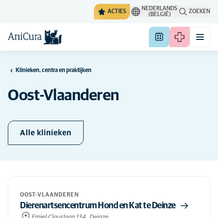
NEDERLANDS
ACTIES
ZOEKEN
(BELGIË)
Klinieken, centra en praktijken
Oost-Vlaanderen
Alle klinieken
OOST-VLAANDEREN
Dierenartsencentrum Hond en Kat te Deinze
Emiel Clauslaan 134, Deinze