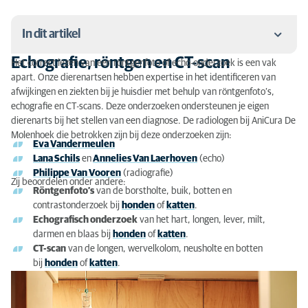
In dit artikel
Echografie, röntgen en CT-scan
Het correct lezen van een röntgenfoto of echo-onderzoek is een vak
Echografie, röntgen en CT-scan
apart. Onze dierenartsen hebben expertise in het identificeren van
afwijkingen en ziekten bij je huisdier met behulp van röntgenfoto’s,
Meest actuele kennis in diagnostische beeldvorming
echografie en CT-scans. Deze onderzoeken ondersteunen je eigen
dierenarts bij het stellen van een diagnose. De radiologen bij AniCura De
Vragen of advies nodig?
Molenhoek die betrokken zijn bij deze onderzoeken zijn:
Eva Vandermeulen
Lana Schils
en
Annelies Van Laerhoven
(echo)
Philippe Van Vooren
(radiografie)
Zij beoordelen onder andere:
Röntgenfoto’s
van de borstholte, buik, botten en
contrastonderzoek bij
honden
of
katten
.
Echografisch onderzoek
van het hart, longen, lever, milt,
darmen en blaas bij
honden
of
katten
.
CT-scan
van de longen, wervelkolom, neusholte en botten
bij
honden
of
katten
.