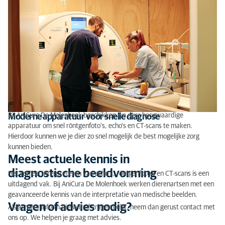
Bij AniCura De Molenhoek beschikken we over hoogwaardige
Moderne apparatuur voor snelle diagnose
apparatuur om snel röntgenfoto’s, echo's en CT-scans te maken.
Hierdoor kunnen we je dier zo snel mogelijk de best mogelijke zorg
kunnen bieden.
Meest actuele kennis in
diagnostische beeldvorming
Het correct interpreteren van echo’s, röntgenfoto’s en CT-scans is een
uitdagend vak. Bij AniCura De Molenhoek werken dierenartsen met een
geavanceerde kennis van de interpretatie van medische beelden.
Vragen of advies nodig?
Als je meer informatie wilt of vragen hebt, neem dan gerust contact met
ons op. We helpen je graag met advies.