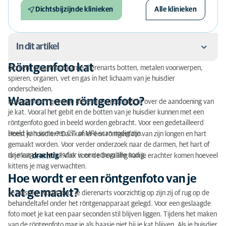
Dichtsbijzijnde klinieken
Alle klinieken
In dit artikel
Röntgenfoto kat
Op een röntgenfoto kan je dierenarts botten, metalen voorwerpen,
Röntgenfoto kat
spieren, organen, vet en gas in het lichaam van je huisdier
onderscheiden.
Waarom een röntgenfoto?
Waarom een röntgenfoto?
Röntgenfoto’s geven je dierenarts meer inzicht over de aandoening van
je kat. Vooral het gebit en de botten van je huisdier kunnen met een
Hoe wordt er een röntgenfoto van je kat gemaakt?
röntgenfoto goed in beeld worden gebracht. Voor een gedetailleerd
beeld kan soms een CT- of MRI-scan nodig zijn.
Hoest je huisdier? Dan kan er een röntgenfoto van zijn longen en hart
Na het maken van de röntgenfoto's
gemaakt worden. Voor verder onderzoek naar de darmen, het hart of
de maag van je huisdier is een echografie nodig.
Kosten röntgenfoto kat
Is je kat
drachtig
? Vlak voor de bevalling kan je erachter komen hoeveel
kittens je mag verwachten.
Hoe wordt er een röntgenfoto van je
kat gemaakt?
Je huisdier wordt door je dierenarts voorzichtig op zijn zij of rug op de
behandeltafel onder het röntgenapparaat gelegd. Voor een geslaagde
foto moet je kat een paar seconden stil blijven liggen. Tijdens het maken
van de röntgenfoto mag je als baasje niet bij je kat blijven. Als je huisdier