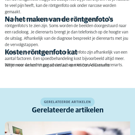
te veel pijn heeft, kan de röntgenfoto ook onder narcose worden
gemaakt.
Na het maken van de röntgenfoto's
Je dierenarts bespreekt samen met jou of er afwijkingen op de
röntgenfoto’s te zien zijn. Soms worden de beelden doorgestuurd naar
een radioloog. Je dierenarts brengt je dan telefonisch op de hoogte van
de uitslag. Afhankelijk van de diagnose bespreekt je dierenarts met jou
de vervolgstappen.
Kosten röntgenfoto kat
De kosten voor het maken van een röntgenfoto zijn afhankelijk van een
aantal factoren. Een spoedbehandeling kost bijvoorbeeld altijd meer.
Neem voor de kosten gerust contact op met een AniCura-dierenarts.
Wil je meer weten? Vraag advies aan een AniCura-dierenarts.
GERELATEERDE ARTIKELEN
Gerelateerde artikelen