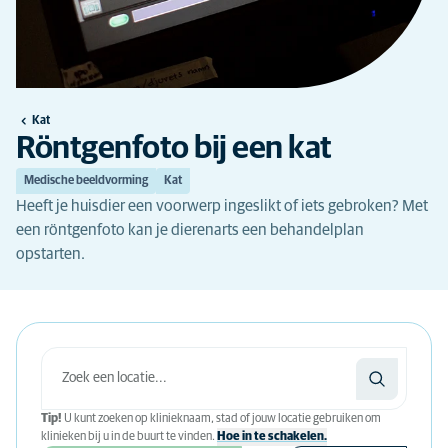
Kat
Röntgenfoto bij een kat
Medische beeldvorming
Kat
Heeft je huisdier een voorwerp ingeslikt of iets gebroken? Met
een röntgenfoto kan je dierenarts een behandelplan
opstarten.
Tip!
U kunt zoeken op klinieknaam, stad of jouw locatie gebruiken om
klinieken bij u in de buurt te vinden.
Hoe in te schakelen.