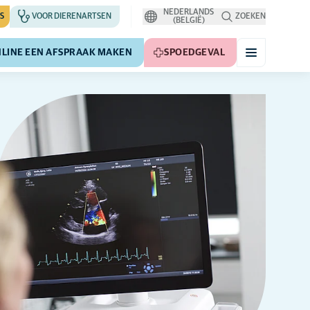
NEDERLANDS
S
VOOR DIERENARTSEN
ZOEKEN
(BELGIË)
LINE EEN AFSPRAAK MAKEN
SPOEDGEVAL