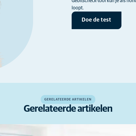
Gebitscheck-tool kun je als ho
loopt.
Doe de test
GERELATEERDE ARTIKELEN
Gerelateerde artikelen