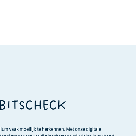
EBITSCHECK
adium vaak moeilijk te herkennen. Met onze digitale