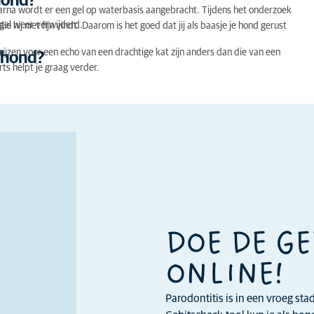
hond?
arna wordt er een gel op waterbasis aangebracht. Tijdens het onderzoek
e gel weer verwijderd.
 hij niet fijn vindt. Daarom is het goed dat jij als baasje je hond gerust
ijzen voor een echo van een drachtige kat zijn anders dan die van een
e hond?
ts helpt je graag verder.
DOE DE G
ONLINE!
Parodontitis is in een vroeg st