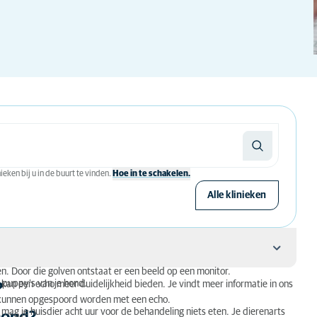
eken bij u in de buurt te vinden.
Hoe in te schakelen.
Alle klinieken
en. Door die golven ontstaat er een beeld op een monitor.
 puppy’s van je hond.
kan een echo meer duidelijkheid bieden. Je vindt meer informatie in ons
d?
 kunnen opgespoord worden met een echo.
 mag je huisdier acht uur voor de behandeling niets eten. Je dierenarts