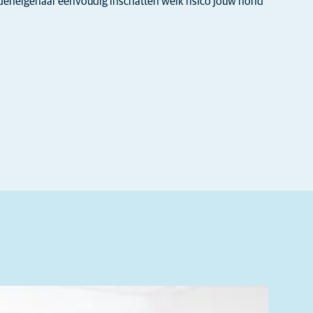
ndeneigenaar eenvoudig inschatten welk risico jouw hond