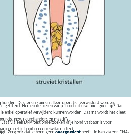
j honden. De stenen kunnen alleen operatief verwijderd worden.
ond gefilterd. Nemen de nieren van je hond dit eiwit niet goed op? Dan
 die enkel operatief verwijderd kunnen worden. Daarna wordt het dieet
thounds, New Foundlanders en mastiffs.
 Laat via een DNA-test onderzoeken of je hond vatbaar is voor
arna moet je hond op een eiwitarm dieet.
ijgt. Zorg ook dat je hond geen
overgewicht
heeft. Je kan via een DNA-