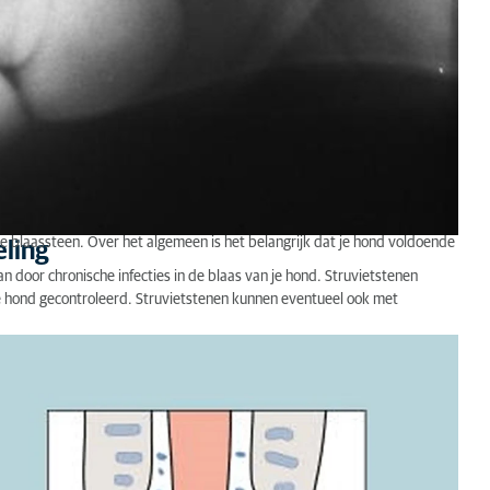
e blaassteen. Over het algemeen is het belangrijk dat je hond voldoende
eling
 door chronische infecties in de blaas van je hond. Struvietstenen
e hond gecontroleerd. Struvietstenen kunnen eventueel ook met