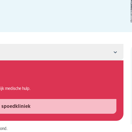
ond?
lijk medische hulp.
ndelen?
 spoedkliniek
hond.