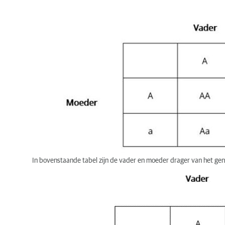
In bovenstaande tabel zijn de vader en moeder drager van het gen
is drager en 25 procent van hun nakomelingen zal sowieso last he