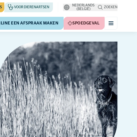
NEDERLANDS
S
VOOR DIERENARTSEN
ZOEKEN
(BELGIË)
LINE EEN AFSPRAAK MAKEN
SPOEDGEVAL