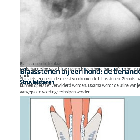
Blaasstenen in de blaas.
De behandeling voor blaasstenen bij een hond hangt af van het typ
Blaasstenen bij een hond: de behand
drinkt.
Struvietstenen zijn de meest voorkomende blaasstenen. Ze ontstaan
Struvietstenen
kunnen operatief verwijderd worden. Daarna wordt de urine van j
aangepaste voeding verholpen worden.