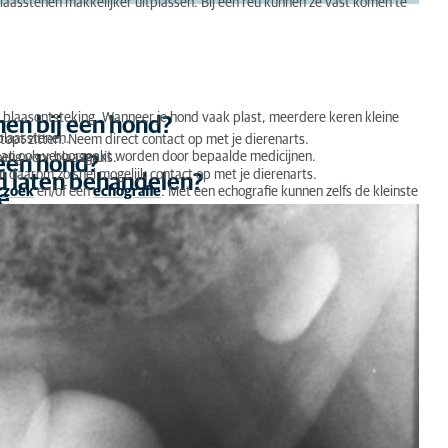
 blaasstenen makkelijker uitplassen. Bij een reu kunnen ze vast komen te
 blaasontsteking. Wanneer je hond vaak plast, meerdere keren kleine
en bij een hond?
 blaasstenen.
topt zitten. Neem direct contact op met je dierenarts.
r kan ook veroorzaakt worden door bepaalde medicijnen.
elig voor blaasgruis.
 een hond?
m daarom zo snel mogelijk contact op met je dierenarts.
nd laten behandelen?
rzoek
en/of een
echografie
. Met een echografie kunnen zelfs de kleinste
e