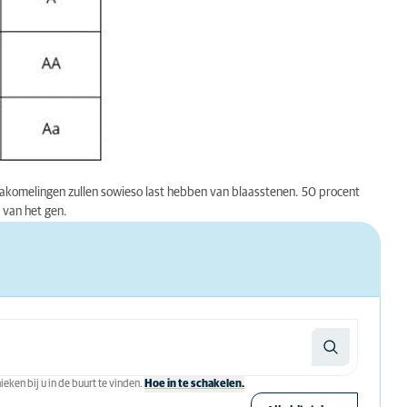
 nakomelingen zullen sowieso last hebben van blaasstenen. 50 procent
 van het gen.
eken bij u in de buurt te vinden.
Hoe in te schakelen.