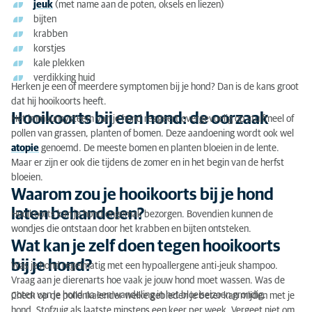
jeuk
(met name aan de poten, oksels en liezen)
Waarom zou je hooikoorts bij je hond laten
bijten
behandelen?
krabben
korstjes
Wat kan je zelf doen tegen hooikoorts bij je hond?
kale plekken
verdikking huid
Hooikoorts bij een hond: de diagnose
Herken je een of meerdere symptomen bij je hond? Dan is de kans groot
dat hij hooikoorts heeft.
Hooikoorts bij een hond: de behandeling
Hooikoorts bij een hond: de oorzaak
Het immuunsysteem van je hond reageert overgevoelig op stuifmeel of
pollen van grassen, planten of bomen. Deze aandoening wordt ook wel
atopie
genoemd. De meeste bomen en planten bloeien in de lente.
Maar er zijn er ook die tijdens de zomer en in het begin van de herfst
bloeien.
Waarom zou je hooikoorts bij je hond
laten behandelen?
Hooikoorts kan je hond ongemak bezorgen. Bovendien kunnen de
wondjes die ontstaan door het krabben en bijten ontsteken.
Wat kan je zelf doen tegen hooikoorts
bij je hond?
Was je hond regelmatig met een hypoallergene anti-jeuk shampoo.
Vraag aan je dierenarts hoe vaak je jouw hond moet wassen. Was de
poten van je hond na een wandeling in het bloeiseizoen grondig.
Check op de pollenkalender welke gebieden je beter kan mijden met je
hond. Stofzuig als laatste minstens een keer per week. Vergeet niet om