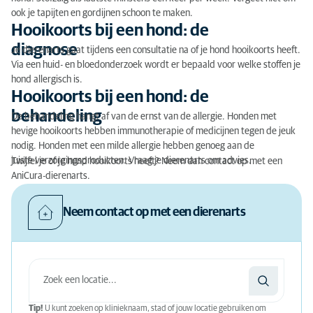
ook je tapijten en gordijnen schoon te maken.
Hooikoorts bij een hond: de
diagnose
Je dierenarts gaat tijdens een consultatie na of je hond hooikoorts heeft.
Via een huid- en bloedonderzoek wordt er bepaald voor welke stoffen je
hond allergisch is.
Hooikoorts bij een hond: de
behandeling
De behandeling hangt af van de ernst van de allergie. Honden met
hevige hooikoorts hebben immunotherapie of medicijnen tegen de jeuk
nodig. Honden met een milde allergie hebben genoeg aan de
juiste verzorgingsproducten. Vraag je dierenarts om advies.
Twijfel je of je hond hooikoorts heeft? Neem dan contact op met een
AniCura-dierenarts.
Neem contact op met een dierenarts
Tip!
U kunt zoeken op klinieknaam, stad of jouw locatie gebruiken om