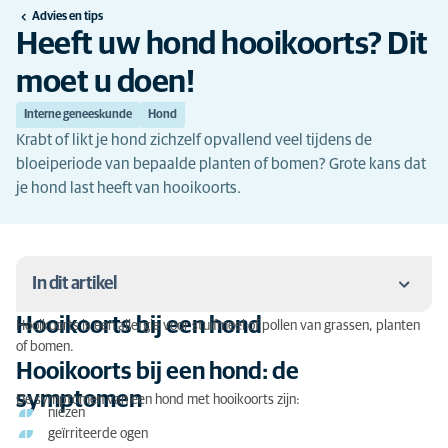
Advies en tips
Heeft uw hond hooikoorts? Dit
moet u doen!
Interne geneeskunde
Hond
Krabt of likt je hond zichzelf opvallend veel tijdens de
bloeiperiode van bepaalde planten of bomen? Grote kans dat
je hond last heeft van hooikoorts.
In dit artikel
Hooikoorts bij een hond
Hooikoorts is een allergie voor stuifmeel of pollen van grassen, planten
Hooikoorts bij een hond
of bomen.
Hooikoorts bij een hond: de
Hooikoorts bij een hond: de symptomen
symptomen
De symptomen van een hond met hooikoorts zijn:
niezen
Hooikoorts bij een hond: de oorzaak
geïrriteerde ogen