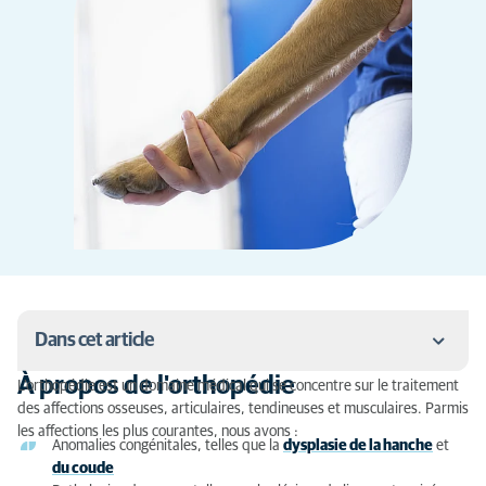
Dans cet article
À propos de l'orthopédie
L'orthopédie est un domaine médical qui se concentre sur le traitement
À propos de l'orthopédie
des affections osseuses, articulaires, tendineuses et musculaires. Parmis
les affections les plus courantes, nous avons :
Des fractures osseuses au diagnostic génétique
Anomalies congénitales, telles que la
dysplasie de la hanche
et
du coude