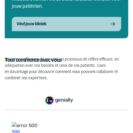
jouw patiënten.
Vind jouw kliniek
Nous nous efforçons de garantir un processus de référé efficace, en
Tout commence avec vous
adéquation avec vos besoins et ceux de vos patients. Lisez-
en davantage pour découvrir comment nous pouvons collaborer et
combiner nos expertises.