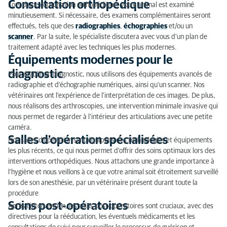
Consultation orthopédique
Lors d'une consultation orthopédique, votre animal est examiné
minutieusement. Si nécessaire, des examens complémentaires seront
effectués, tels que des
radiographies
,
échographies
et/ou un
scanner
. Par la suite, le spécialiste discutera avec vous d'un plan de
traitement adapté avec les techniques les plus modernes.
Équipements modernes pour le
diagnostic
Pour établir un diagnostic, nous utilisons des équipements avancés de
radiographie et d'échographie numériques, ainsi qu'un scanner. Nos
vétérinaires ont l'expérience de l'interprétation de ces images. De plus,
nous réalisons des arthroscopies, une intervention minimale invasive qui
nous permet de regarder à l'intérieur des articulations avec une petite
caméra.
Salles d'opération spécialisées
Nos salles d'opération sont équipées des technologies et équipements
les plus récents, ce qui nous permet d'offrir des soins optimaux lors des
interventions orthopédiques. Nous attachons une grande importance à
l'hygiène et nous veillons à ce que votre animal soit étroitement surveillé
lors de son anesthésie, par un vétérinaire présent durant toute la
procédure
Soins post-opératoires
Après l'intervention, les soins post-opératoires sont cruciaux, avec des
directives pour la rééducation, les éventuels médicaments et les