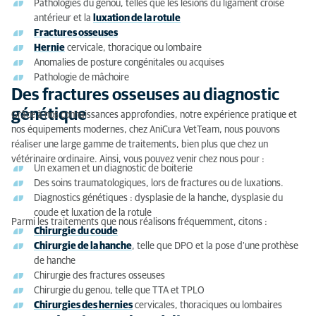
Consultation orthopédique
Pathologies du genou, telles que les lésions du ligament croisé
antérieur et la
luxation de la rotule
Équipements modernes pour le diagnostic
Fractures osseuses
Hernie
cervicale, thoracique ou lombaire
Salles d'opération spécialisées
Anomalies de posture congénitales ou acquises
Pathologie de mâchoire
Soins post-opératoires
Des fractures osseuses au diagnostic
génétique
Grâce à nos connaissances approfondies, notre expérience pratique et
nos équipements modernes, chez AniCura VetTeam, nous pouvons
réaliser une large gamme de traitements, bien plus que chez un
vétérinaire ordinaire. Ainsi, vous pouvez venir chez nous pour :
Un examen et un diagnostic de boiterie
Des soins traumatologiques, lors de fractures ou de luxations.
Diagnostics génétiques : dysplasie de la hanche, dysplasie du
coude et luxation de la rotule
Parmi les traitements que nous réalisons fréquemment, citons :
Chirurgie du coude
Chirurgie de la hanche
, telle que DPO et la pose d'une prothèse
de hanche
Chirurgie des fractures osseuses
Chirurgie du genou, telle que TTA et TPLO
Chirurgies des hernies
cervicales, thoraciques ou lombaires