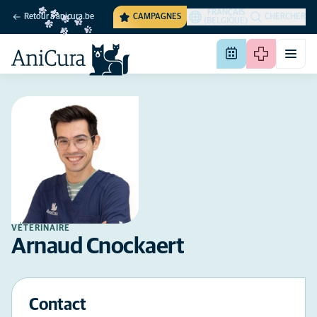
FRANÇAIS
Retour à anicura.be
CAMPAGNES
CHERCHER
(BELGIQUE)
VÉTÉRINAIRE
Arnaud Cnockaert
Contact