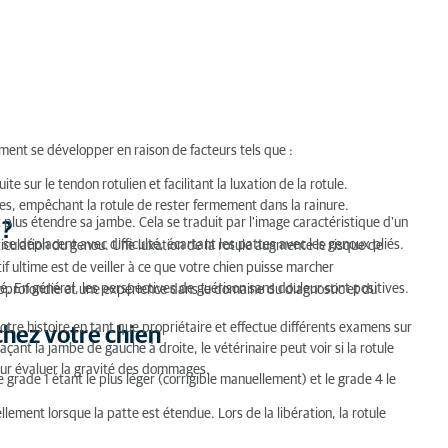
ement se développer en raison de facteurs tels que :
ite sur le tendon rotulien et facilitant la luxation de la rotule.
s, empêchant la rotule de rester fermement dans la rainure.
t plus étendre sa jambe. Cela se traduit par l'image caractéristique d'un
 ?
 se déplacent avec difficulté, écartant les pattes avec les genoux pliés.
rticulation du genou. Une luxation de la rotule augmente le risque de
if ultime est de veiller à ce que votre chien puisse marcher
 En général, les perspectives de guérison sans douleur sont positives.
approfondie et une expérience dans le domaine du diagnostic et du
 votre histoire en tant que propriétaire et effectue différents examens sur
 chez votre chien
ant la jambe de gauche à droite, le vétérinaire peut voir si la rotule
 pour évaluer la gravité des dommages.
 le grade 1 étant le plus léger (corrigible manuellement) et le grade 4 le
llement lorsque la patte est étendue. Lors de la libération, la rotule