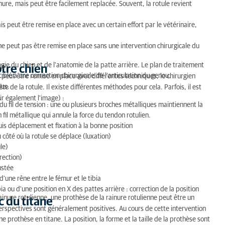
nure, mais peut être facilement replacée. Souvent, la rotule revient
is peut être remise en place avec un certain effort par le vétérinaire,
ne peut pas être remise en place sans une intervention chirurgicale du
ie du chien et de l'anatomie de la patte arrière. Le plan de traitement
otre chien
é à une correction chirurgicale de l'articulation du genou.
e peut être remise en place avec différentes techniques, le chirurgien
ous.
ête de la rotule. Il existe différentes méthodes pour cela. Parfois, il est
.
ir également l'image) :
du fil de tension : une ou plusieurs broches métalliques maintiennent la
il métallique qui annule la force du tendon rotulien.
uis déplacement et fixation à la bonne position
 côté où la rotule se déplace (luxation)
le)
rection)
ustée
 d'une rêne entre le fémur et le tibia
a ou d'une position en X des pattes arrière : correction de la position
 rainure rotulienne, une prothèse de la rainure rotulienne peut être un
c du titane
 perspectives sont généralement positives. Au cours de cette intervention
e prothèse en titane. La position, la forme et la taille de la prothèse sont