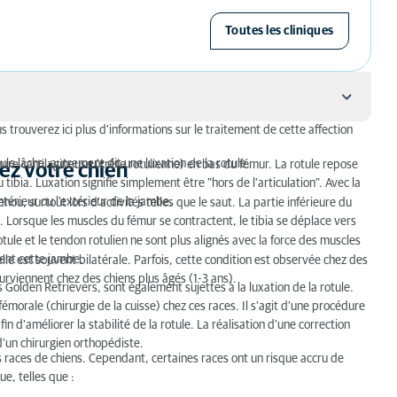
Toutes les cliniques
us trouverez ici plus d'informations sur le traitement de cette affection
en
le lâche, autrement dit une luxation de la rotule.
nure cartilagineuse (crête rotulienne) en bas du fémur. La rotule repose
hez votre chien
tibia. Luxation signifie simplement être "hors de l'articulation". Avec la
intérieur ou l'extérieur de la jambe.
nou, surtout lors d'activités telles que le saut. La partie inférieure du
. Lorsque les muscles du fémur se contractent, le tibia se déplace vers
otule et le tendon rotulien ne sont plus alignés avec la force des muscles
hien
ent cette jambe.
elle est souvent bilatérale. Parfois, cette condition est observée chez des
rviennent chez des chiens plus âgés (1-3 ans).
 Golden Retrievers, sont également sujettes à la luxation de la rotule.
fémorale (chirurgie de la cuisse) chez ces races. Il s'agit d'une procédure
n d'améliorer la stabilité de la rotule. La réalisation d'une correction
d'un chirurgien orthopédiste.
es races de chiens. Cependant, certaines races ont un risque accru de
e, telles que :