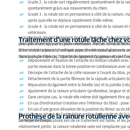
Grade 2 : la rotule sort régulièrement spontanément de la rai
spontanément grâce aux mouvements du chien.
Grade 3 : la rotule est en permanence à côté de la rainure, ma
après quoi elle se déplace rapidement d'elle-même.
Grade 4 : la rotule est en permanence à côté de la rainure et 
vétérinaire.
Le traitement dépend fortement de l'âge, du poids, de la morpholog
Traitement d'une rotule lâche chez v
peut aller d'une approche médicamenteuse avec un entraînement cibl
Une opération n'est pas toujours nécessaire. Parfois, la rotule lâch
déterminant toujours la meilleure approche en consultation avec v
Si votre chien a besoin d'une opération, le vétérinaire ajustera la cr
nécessaire de déplacer l'attache du ligament du genou vers le tibia
Dans la plupart des cas, l'opération comprend plusieurs étapes (vo
Déplacement et fixation de l'attache du tendon rotulien avec 
partie osseuse dans la bonne position en combinaison avec un f
Découpe de l'attache de la crête osseuse à l'avant du tibia, p
Détachement de la partie fibreuse de la capsule articulaire du
Réparation du ligament entre la fabella (os) et la patella (rotu
Ajustement de la rainure articulaire (profondeur, largeur et di
Dans certains cas, la rotule elle-même doit également être aj
En cas d'endrotation (rotation vers l'intérieur du tibia) : pose
En cas d'une grave déviation de la position du fémur ou du tibi
En cas d'usure sévère de l'articulation arrière de la rotule et de la
Prothèse de la rainure rotulienne ave
traitement efficace.
Le risque de complications lors de ce traitement est faible, et les
relativement petite, la rainure rotulienne usée est remplacée par un