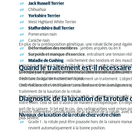
Jack Russell Terrier
Chihuahua
Conseils d'un expert ?
Yorkshire Terrier
West Highland White Terrier
Staffordshire Bull Terrier
Pomeranian nain
Caniche nain
En plus de la prédisposition génétique, une rotule lâche peut égal
Déformation des membres
: jambes arquées ou en X
Surpoids et manque d'exercice
, entraînant une tension rédu
Maladie de Cushing
: relâchement des tendons et des muscle
Lorsque la rotule se trouve à côté de la rainure, votre chien ne peu
Quand le traitement est-il nécessaire
chien qui saute une patte arrière tout en maintenant le genou plié.
Si la rotule se trouve en permanence à côté de la rainure, les chiens
La rotule joue également un rôle crucial dans la stabilisation de l'a
déchirure du ligament croisé antérieur.
Il est donc crucial de rechercher rapidement un traitement. L'object
confortablement et se déplacer sans douleur même à un âge avancé.
Chez AniCura, des vétérinaires travaillent avec une connaissance 
traitement de la luxation de la rotule.
Pour diagnostiquer la luxation de la rotule, le vétérinaire recueille
Diagnostic de la luxation de la rotule
votre chien. Cela se fait d'abord de manière orthopédique. En déplaç
sort de la rainure. Si tel est le cas, des radiographies sont prises
Il existe différentes classifications de la luxation de la rotule, avec
Niveaux de luxation de la rotule chez votre chien
plus sévère.
Grade 1 : la rotule peut être poussée hors de la rainure manue
revient automatiquement à la bonne position.